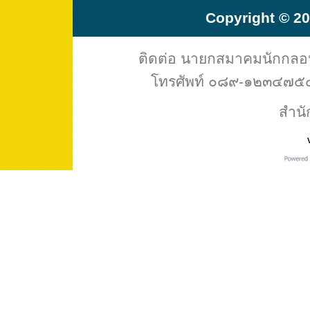
Copyright © 20
ติดต่อ นายกสมาคมนักกล
โทรศัพท์ ๐๘๙-๑๒๓๔๗๕๔ 
สำนั