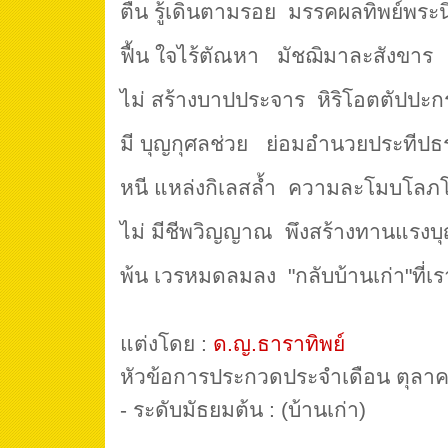
ตื่น รู้เดินตามรอย มรรคผลทิพย์พระ
ฟื้น ใจไร้ตัณหา มัชฌิมาละสังขาร
ไม่ สร้างบาปประจาร หิริโอตตัปปะ
มี บุญกุศลช่วย ย่อมอำนวยประทีปธ
หนี แหล่งกิเลสล้ำ ความละโมบโล
ไม่ มีชีพวิญญาณ พึงสร้างทานแรงบุ
พ้น เวรหมดลมลง "กลับบ้านเก่า"ที่เ
แต่งโดย :
ด.ญ.ธาราทิพย์
หัวข้อการประกวดประจำเดือน ตุลา
- ระดับมัธยมต้น : (บ้านเก่า)