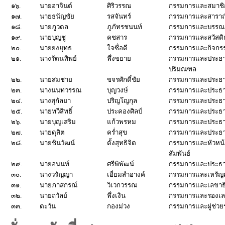
๑๖.
นายอาจินต์
ศิริวรรณ
กรรมการและสมาชิก
๑๗.
นายธนัญชัย
รสจันทร์
กรรมการและสาราณ
๑๘.
นายภูวดล
ภูภัทรชนนท์
กรรมการและบรรณา
๑๙.
นายบุญชู
คชสาร
กรรมการและสวัสดิ
๒๐.
นายยงยุทธ
ใจซื่อดี
กรรมการและกิจกร
๒๑.
นางรัตนทิพย์
พึ่งขยาย
กรรมการและประธ
ปริมณฑล
๒๒.
นายสมชาย
ขจรศักดิ์ชัย
กรรมการและประธ
๒๓.
นางนนทวรรณ
บุญวงษ์
กรรมการและประธ
๒๔.
นางสุกัลยา
ปริญโญกุล
กรรมการและประธ
๒๕.
นายทวีสิทธิ์
ประคองศิลป์
กรรมการและประธ
๒๖.
นายบุญเสริม
แก้วพรหม
กรรมการและประธ
๒๗.
นายดุสิต
คร่ำสุข
กรรมการและประธา
๒๘.
นายชินวัฒน์
ตั้งสุทธิจิต
กรรมการและหัวหน
สัมพันธ์
๒๙.
นายอนนท์
ศรีพิพัฒน์
กรรมการและประธาน
๓๐.
นางวรัญญา
เอี่ยมสำอางค์
กรรมการและเหรัญ
๓๑.
นายภาสกรณ์
วิเวกวรรณ
กรรมการและเลขาธ
๓๒.
นายถวัลย์
พึ่งเงิน
กรรมการและรองเล
๓๓.
ตะวัน
กองม่วง
กรรมการและผู่ช่วย