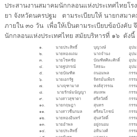
ประสานงานสมาคมนักกลอนแห่งประเทศไทยโรงเ
ยา จังหวัดนครปฐม ตามระเบียบให้ นายกสมาคม
ภายใน ๓๐ วัน เพื่อให้เป็นตามระเบียบข้อบังคั
นักกลอนแห่งประเทศไทย สมัยบริหารที่ ๑๖ ดังนี้
๑.
นายประสิทธิ์
บุญวงษ์
อุป
๒.
นายทองแถม
นาถจำนง
อุป
๓.
นายโชคชัย
บัณฑิตศิละศักดิ์
อุป
๔.
นายฐปกรณ์
โสธนะ
อุป
๕.
นายบัณฑิต
ถนอมพล
กรร
๖.
นายเอกรัฐ
จิตรมั่นเพียร
กรร
๗.
นางจุฑามาส
หงส์สุวรรณ
กรร
๘.
นายรักษ์มนัญญา
สมเทพ
กรร
๙.
นางสาวสุชาดา
ศรีสวัสดิ์
กรร
๑๐.
นายกฤษฎา
สุนทร
กรร
๑๑.
นางสาวชื่นกมล
ศรีสมโภชน์
กรรม
๑๒.
นายทองอินทร์
สุ่นสวัสดิ์
กรรม
๑๓.
นายอำพล
อยู่ถนอม
กรรม
๑๔.
นายประสิทธิ์
อทินวงศ์
กรร