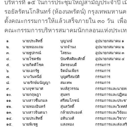
บริหารที่ ๑๕ ในการประชุมใหญ่สามัญประจำปี เ
รอยัลรัตนโกสินทร์ (ห้องนพรัตน์) กรุงเทพมหา
ตั้งคณะกรรมการให้แล้วเสร็จภายใน ๓๐ วัน เพื่อใ
คณะกรรมการบริหารสมาคมนักกลอนแห่งประเทศไทย
๑
.
นายประสิทธิ์
บุญวงษ์
อุปนายกสมาคม ๑
๒
.
นายทองแถม
นาถจำนง
อุปนายกสมาคม ๒
๓
.
นายฐปกรณ์
โสธนะ
อุปนายกสมาคม ๓
๔
.
นายโชคชัย
บัณฑิลศิละศักดิ์
อุปนายกสมาคม ๔
๕
.
นายกิตติโชค
อัครธนบดี
กรรมการ
๖.
นายเอกรัฐ
จิตมั่นเพียร
กรรมการ
๗.
นางวันทนีย์
บุญศรีสมบัติ
กรรมการ
๘.
นายรักษ์มนัญญา
สมเทพ
กรรมการ
๙.
นางจุฑามาศ
หงส์สุวรรณ
กรรมการและนายทะ
๑๐.
นายกฤษฎา
สุนทร
กรรมการและปฏิค
๑๑.
นางสาวชื่นกมล
ศรีสมโภชน์
กรรมการและประชาส
๑๒.
นายทองอินทร์
สุ่นสวัสดิ์
กรรมการและวิเทศสั
๑๓.
นางสาวจินตนา
กล้ายประยงค์
กรรมการและวิจัย
๑๔.
นายประสิทธิ์
อทินวงศ์
กรรมการและวิชาก
๑๕.
นายพิเชฐ
แสงทอง
กรรมการและส่งเสร