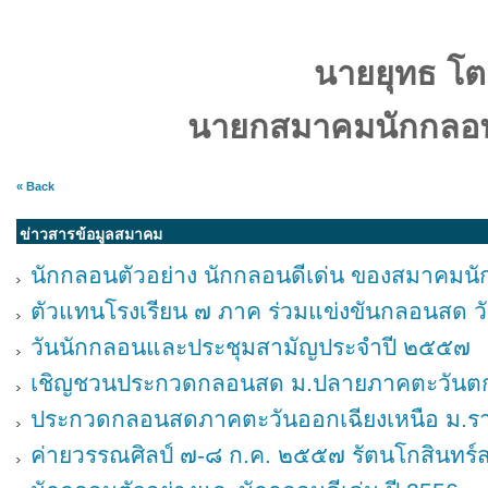
นายยุทธ โต
นายกสมาคมนักกลอน
« Back
ข่าวสารข้อมูลสมาคม
นักกลอนตัวอย่าง นักกลอนดีเด่น ของสมาคมน
ตัวแทนโรงเรียน ๗ ภาค ร่วมแข่งขันกลอนสด 
วันนักกลอนและประชุมสามัญประจำปี ๒๕๕๗
เชิญชวนประกวดกลอนสด ม.ปลายภาคตะวันต
ประกวดกลอนสดภาคตะวันออกเฉียงเหนือ ม.
ค่ายวรรณศิลป์ ๗-๘ ก.ค. ๒๕๕๗ รัตนโกสินทร