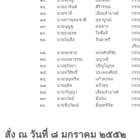
๑๕.
นายพิเชฐ
แสงทอง
กรรม
๑๖.
นายอาจินต์
ศิริวรรณ
กรรม
๑๗.
นายชาลี
เอี่ยมสำอางค์
กรร
๑๘.
นางสาวพุทธชาติ
สุขาบูรณ์
กรร
๑๙.
นายบุญชู
คชสาร
กรรม
๒๐.
นายยงยุทธ
ใจซื่อดี
กรร
๒๑.
นายบันลือ
จินดาศรี
กรร
ปริ
๒๒.
นายสมชาย
ขจรศักดิ์ชัย
กรร
๒๓.
นางนนทวรรณ
บุญวงษ์
กรร
๒๔.
นางสุกัลยา
ปริญโญกุล
กรร
๒๕.
นายทวีสิทธิ์
ประคองศิลป์
กรร
๒๖.
นายบุญเสริม
แก้วพรหม
กรร
๒๗.
นายดุสิต
คร่ำสุข
กรร
๒๘.
นางวรัญญา
เอี่ยมสำอางค์
กรร
๒๙.
นายถวัลย์
พึ่งเงิน
กรร
๓๐.
นายชินวัฒน์
ตั้งสุทธิจิต
กรร
สั่ง ณ วันที่ ๘ มกราคม ๒๕๕๒