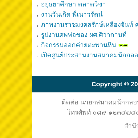
อยุธยาศึกษา ตลาดวิชา
งานวันเกิด พี่เนาวรัตน์
ภาพงานราชมงคลรักษ์เหลืองจันท์ ครั้
รูปงานศพพ่อของ ผศ.ศิวากานท์
กิจกรรมออกค่ายตะพานหิน
เปิดศูนย์ประสานงานสมาคมนักกล
Copyright © 20
ติดต่อ นายกสมาคมนักกล
โทรศัพท์ ๐๘๙-๑๒๓๔๗๕๔ 
สำนั