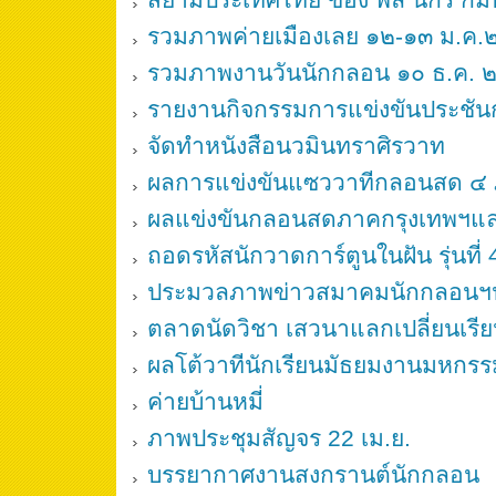
รวมภาพค่ายเมืองเลย ๑๒-๑๓ ม.ค
รวมภาพงานวันนักกลอน ๑๐ ธ.ค.
รายงานกิจกรรมการแข่งขันประชั
จัดทำหนังสือนวมินทราศิรวาท
ผลการแข่งขันแซววาทีกลอนสด ๔
ผลแข่งขันกลอนสดภาคกรุงเทพฯแ
ถอดรหัสนักวาดการ์ตูนในฝัน รุ่นที่ 
ประมวลภาพข่าวสมาคมนักกลอนฯป
ตลาดนัดวิชา เสวนาแลกเปลี่ยนเรียน
ผลโต้วาทีนักเรียนมัธยมงานมหกร
ค่ายบ้านหมี่
ภาพประชุมสัญจร 22 เม.ย.
บรรยากาศงานสงกรานต์นักกลอน