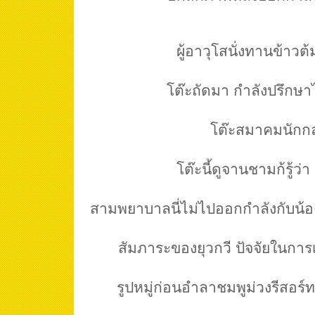
ผู้อาวุโสนั่งทานข้าวต
โต๊ะถัดมา กำลังปรึกษาไ
โต๊ะสมาคมนักก
โต๊ะนี้ดูจานชามก้รู้ว่า 
สามพยาบาลนี่ไม่ไปออกกำลังกับน้อง
สัมภาระของยุวกวี ปัจจัยในการ
รูปหมู่ก่อนอำลาชมพูม่วงรีสอร์