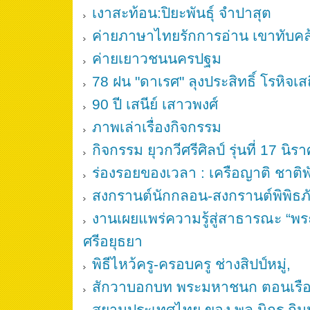
เงาสะท้อน:ปิยะพันธุ์ จำปาสุต
ค่ายภาษาไทยรักการอ่าน เขาทับคล
ค่ายเยาวชนนครปฐม
78 ฝน "ดาเรศ" ลุงประสิทธิ์ โรหิจเส
90 ปี เสนีย์ เสาวพงศ์
ภาพเล่าเรื่องกิจกรรม
กิจกรรม ยุวกวีศรีศิลป์ รุ่นที่ 17 นิ
ร่องรอยของเวลา : เครือญาติ ชาติพั
สงกรานต์นักกลอน-สงกรานต์พิพิธภัณฑ
งานเผยแพร่ความรู้สู่สาธารณะ “พระ
ศรีอยุธยา
พิธีไหว้ครู-ครอบครู ช่างสิปป์หมู่,
สักวาบอกบท พระมหาชนก ตอนเรื
สยามประเทศไทย ของ พล นิกร กิ