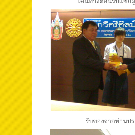
เดินทางต้อนรับแขกผู
รับของจากท่านป