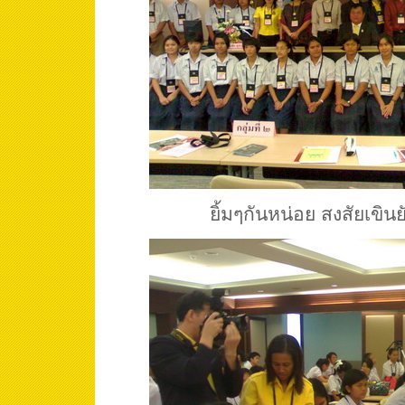
ยิ้มๆกันหน่อย สงสัยเขินยั