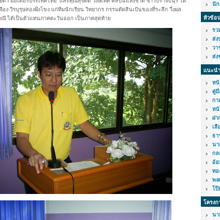
ยต้า มอเตอร์ประเทศไทย และคุณสุจิตต์ วงษ์เทศ ศิลปินแห่งชาติ ชาวปราจีบนุรี ได้
นั
เจือง วีรบุรุษสองฝั่งโขง แก่ทีมนักเรียน วิทยากร กรรมตัดสินเป้นของที่ระลึก วึ่งผล
หัวข้อ
าณี ได้เป็นตัวแทนภาคตะวันออก เป็นภาคสุดท้าย
รวม
ส่ง
วาร
ส่ง
แนะนำ
หน้
คู่
กาส
หนั
ฝาก
เลื
ธา
นา
กล
อ้อ
ทอ
พง
โป๊
โครงก
นา