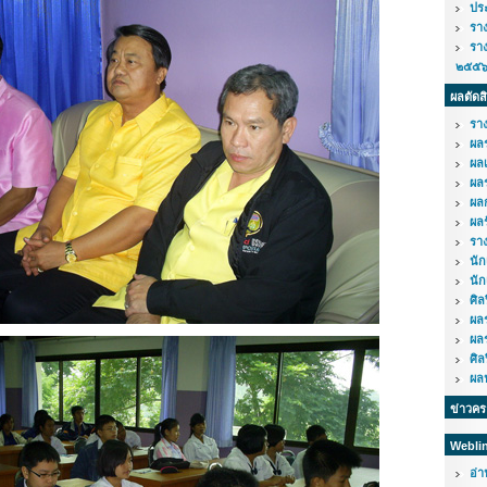
ปร
รา
รา
๒๕๕
ผลตัดส
รา
ผล
ผล
ผล
ผล
ผล
รา
นั
นัก
ศิ
ผล
ผล
ศิ
ผลป
ข่าวค
Webli
อ่