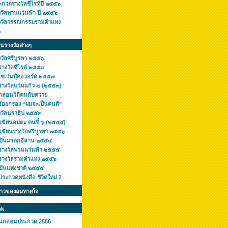
ะกวดรางวัลซีไรท์ปี ๒๕๕๖
งวัลพานแว่นฟ้า ปี ๒๕๕๖
งวัลวรรณกรรมรามคำแหง
๖
ินรางวัลต่างๆ
งวัลศรีบูรพา ๒๕๕๖
รางวัลซีไรต์ ๒๕๕๗
เซเว่นบุ๊คอวอร์ด ๒๕๕๗
รางวัลแว่นแก้ว ๗ (๒๕๕๓)
กลอนวิถีคนกับควาย
ร้อยกรอง “ผมจะเป็นคนดี”
งวัลนราธิป ๒๕๕๓
กเขียนอมตะ คนที่ ๖ (๒๕๕๕)
เขียนรางวัลศรีบูรพา ๒๕๕๖
ลปินมรดกอีสาน ๒๕๕๔
รางวัลพานแว่นฟ้า ๒๕๕๕
รางวัลรามคำแหง ๒๕๕๖
ลปินแห่งชาติ ๒๕๕๕
ระกวดหนังสือ ชีวิตใหม่ 2
ราวของลมหายใจ
nk
านกลอนประกวด 2556