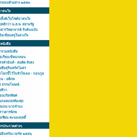
กกลอนตัวอย่าง ๒๕๕๓
น่าสนใจ
ลิ้งค์เว็บไซต์น่าสนใจ
บทสักวา น.ส.พ. สยามรัฐ
สารวิทยาจารย์ รับต้นฉบับ
ข้อเขียนครูในดวงใจ
หนังสือ
ารวมหนังสือ
มือเรียนเขียนกลอน
รคำฉันท์ - สมคิด สิงสง
งสือสุรินทร์สโมสร
โลกนี้ไว้ในหัวใจเธอ - กอนกูย
อน - อติภพ
ร ธรรมโฆษณ์
ยทิวา
อนเกียรติยศ
มกอดแห่งท้องทุ่ง
งแถม นาถจำนง
ศาวดารพิภพ
ยเซียน คะนองฤทธิ์
ารประกวดต่างๆ
ยอินทร์อะวอร์ด ๒๕๕๖