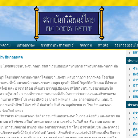
บทความ
บทร้อยกรอง
ข่าวสารประชาสัมพันธ์
กิจกรรม
หนังสือ
ร้อยกรองออนไล
ผล
ประชันกลอนสด
ประกวด
ได้จัดแข่งขันประชันกลอนสดนักเรียนมัธยมศึกษาปลาย สำหรับภาคตะวันตกเมื่อ
ข้อ
ผัง
ุรี โดยมีทีมจากภาคตะวันตกได้ทีมเข้าแข่งขัน ผลปรากฎว่าเจ้าภาพคือ โรงเรียน
อ่
ัวแทน ทั้งนี้ สมาคมนักกลอนฯ ขอขอบคุณ คุณศักดิ์สิทธิ์ วิบุลย์ศิลป์โสภณ ที่อำนวย
อ่
งนี และ อาจารย์ล้อม เพ็งแก้ว ปราชญ์เมืองเพชรที่ให้เกียรติมาบรรยายพิเศษใน
อ่
ความรู้ทางเลือก รวมทั้งกรรมการสมาคมที่เป็นวิทยากรร่วมเสวนาและเจ้าภาพทาง
ผล
ระธานภาค ทวีสิทธิ์ ประครองศิลป์ อุราภรณ์ พาทยกุล และ อาจารย์ทองใบ แท่นมณี
ขจรศักดิ์ชัย ได้แข่งขันไปแล้วเมื่อวันที่ 24 พฤศจิกายน ณ โรงเรียนแสวงหา
ข่าวสา
จังหวัดอ่างทอง
กร
บริหารส่วนตำบลแสวงหา จัดกิจกรรม "วันลอยกระทง" ในวาระเดียวกัน และพลาดเช่น
นา
ทยาคม คว้าชัยชนะเป็นตัวแทนภาคกลาง มาแข่งขัน ในวันที่ ๑๐ ธันวาคม และภาค
ติ
ยนปราจีนกัลยาณี อำเภอเมือง จังหวัดปราจีนบุรี นำโดย อาจานย์สมบัติ และอาจารย์
ติด
นกิจกรรมครั้งนี้ให้ลุล่วงไปด้วยดี โดยนักเรียนที่เข้าร่วมแข่งขันได้รับของที่ระลึกจาก
สม