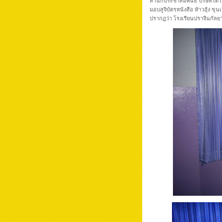
สำนักประชาสัมพันธ์ บริษัทโตโ
มอบสูจิบัตรหนังสือ ท้าวฮุ้ง ขุน
ปรากฎว่า โรงเรียนปราจีนกัลย