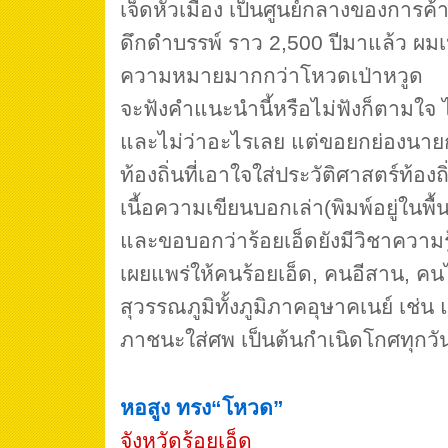
เจ็ดหัวเมือง เป็นศูนย์กลางของการค้า
ดึกดำบรรพ์ ราว 2,500 ปีมาแล้ว ผมเ
ความหมายมากกว่าโหวดเป่าหวูด
จะฟังคำแนะนำนี้หรือไม่ฟังก็ตามใจ 
และไม่ว่าอะไรเลย แต่ขอยกย่องนา
ท้องถิ่นที่เอาใจใส่ประวัติศาสตร์ท้องถิ่
เนื้อความเขียนบอกเล่า(พิมพ์อยู่ในพื้น
และขอบอกว่าร้อยเอ็ดยังมีวิชาความรู
เผยแพร่ให้คนร้อยเอ็ด, คนอีสาน, ค
สุวรรณภูมิทั้งภูมิภาคอุษาคเนย์ เช่น 
ภาชนะใส่ศพ เป็นต้นกำเนิดโกศทุกวันน
หอสูง ทรง“โหวด”
จังหวัดร้อยเอ็ด