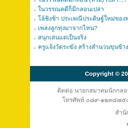
ในวรรณคดีก็มีกลอนเปล่า
โล้ชิงช้า ประเพณีประดิษฐ์ใหม่ข
เพลงลูกทุ่งมาจากไหน?
สนุกเล่นแต่เป็นจริง
ครูแจ้งวัดระฆัง สร้างสำนวนขุนช้
Copyright © 20
ติดต่อ นายกสมาคมนักกล
โทรศัพท์ ๐๘๙-๑๒๓๔๗๕๔ 
สำนั