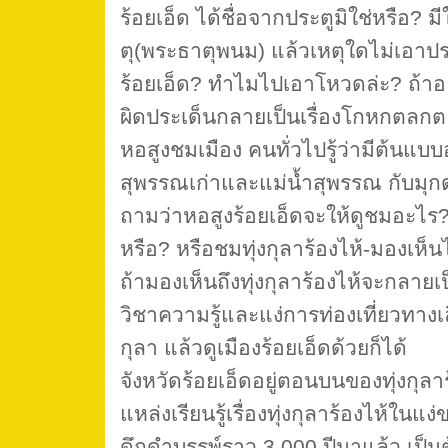
ร้อยเอ็ด ได้ชื่อจากประตูมิใช่หรือ? 
ตุ(พระธาตุพนม) แล้วเหตุใดไม่เอาปร
ร้อยเอ็ด? ทำไมไปเอาโหวดล่ะ? ถ้าอย่า
ผิดประเด็นกลายเป็นเรื่องโกหกตล
หอสูงชมเมือง คนทั่วไปรู้ว่ามีต้นแบบ
สุพรรณเก่าและแม่น้ำสุพรรณ กับมุ
ถามว่าหอสูงร้อยเอ็ดจะให้ดูชมอะไร?
หรือ? หรือชมทุ่งกุลาร้องไห้-มองเห็น
ถ้ามองเห็นถึงทุ่งกุลาร้องไห้จะกลายเป
วิชาความรู้และแง่การท่องเที่ยวทางเล
กุลา แล้วดูเมืองร้อยเอ็ดด้วยก็ได้
จังหวัดร้อยเอ็ดอยู่ตอนบนของทุ่งกุลา
แหล่งเรียนรู้เรื่องทุ่งกุลาร้องไห้ใน
ดึกดำบรรพ์ราว 3,000 ปีมาแล้ว เป็นต