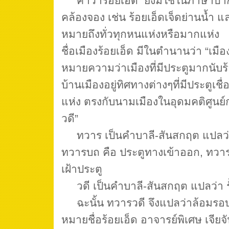
คำว่าร้อยเอ็ด ยังมีใช้ในภาษาปา
คล้องจอง เช่น ร้อยเอ็ดเจ็ดย่านน้ำ แล
หมายถึงทั่วทุกหนแห่งหรือมากแห่ง
ชื่อเมืองร้อยเอ็ด มีในตำนานว่า “เมือ
หมายความว่าเมืองที่มีประตูมากนับร
บ้านเมืองอยู่ทิศทางต่างๆที่มีประตูเช
แห่ง ตรงกับนามเมืองในอุดมคติศูนย
วดี”
ทวาร เป็นคำบาลี-สันสกฤต แปลว่า ป
ทวารบถ คือ ประตูทางเข้าออก, ทวา
เฝ้าประตู
วดี เป็นคำบาลี-สันสกฤต แปลว่า รั้
ฉะนั้น ทวารวดี จึงแปลว่าล้อมรอบ
หมายชื่อร้อยเอ็ด อาจารย์พิเศษ เจียจั