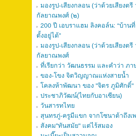
มองรูป-เสียงกลอน (ว่าด้วยเสียงตรี
กัลยาณพงศ์ (๒)
200 ปี เอบราแฮม ลิงคอล์น: “บ้านท
ตั้งอยู่ได้”
มองรูป-เสียงกลอน (ว่าด้วยเสียงตรี
กัลยาณพงศ์
ที่เรียกว่า วัฒนธรรม และคำว่า ภา
ของ-โขง จิตวิญญาณแห่งสายน้ำ
โคลงห้าพัฒนา ของ "จิตร ภูมิศักดิ์"
ประชาภิวัฒน์(ไทยกับอาเซียน)
วันสารทไทย
สุนทรภู่-ครูมีแขก จากโซนาต้าถึงเ
สังคม"ทันสมัย" แต่ไร้สมอง
มะเมี๊ยะเป็นสาวมอญ