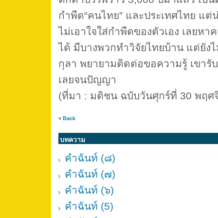
กำพืด“คนไทย” และประเทศไทย แต่น่าเ
ไม่เอาใจใส่กำพืดของตัวเอง เลยหาควา
ได้ มีบางพวกทำวิจัยไทยบ้าน แต่ยังไม
กุลา พยายามติดต่อขอความรู้ เขารับ
เลยจนปัญญา
(ที่มา : มติชน ฉบับวันศุกร์ที่ 30 พ
« Back
บทความ
คำฉันท์ (๘)
คำฉันท์ (๗)
คำฉันท์ (๖)
คำฉันท์ (5)