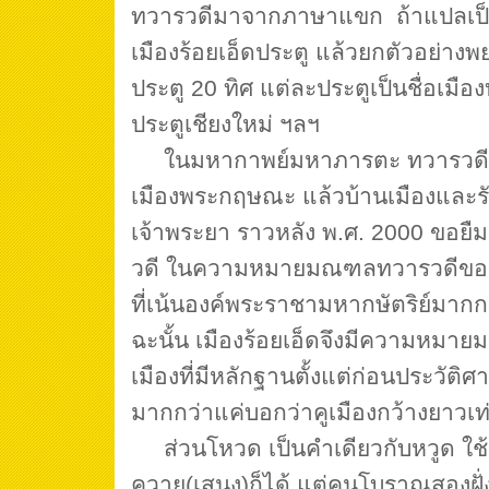
ทวารวดีมาจากภาษาแขก ถ้าแปลเป็
เมืองร้อยเอ็ดประตู แล้วยกตัวอย่างพ
ประตู 20 ทิศ แต่ละประตูเป็นชื่อเม
ประตูเชียงใหม่ ฯลฯ
ในมหากาพย์มหาภารตะ ทวารวดี ห
เมืองพระกฤษณะ แล้วบ้านเมืองและร
เจ้าพระยา ราวหลัง พ.ศ. 2000 ขอยืม
วดี ในความหมายมณฑลทวารวดีของ“
ที่เน้นองค์พระราชามหากษัตริย์มากก
ฉะนั้น เมืองร้อยเอ็ดจึงมีความหมาย
เมืองที่มีหลักฐานตั้งแต่ก่อนประวัติ
มากกว่าแค่บอกว่าคูเมืองกว้างยาวเท
ส่วนโหวด เป็นคำเดียวกับหวูด ใช้เ
ควาย(เสนง)ก็ได้ แต่คนโบราณสองฝั่