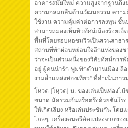
อาคารสมัยใหม่ ความสูงจากฐานถึงย
ความกลมกลืนด้านวัฒนธรรม ความยื
ใช้งาน ความคุ้มค่าต่อการลงทุน ชั
สามารถมองเห็นทิวทัศน์เมืองร้อยเอ็ด
พื้นที่โดยรอบหอชมวิวเป็นสวนสาธา
สถานที่พักผ่อนหย่อนใจอีกแห่งของช
ว่าจะเป็นส่วนหนึ่งของวิสัยทัศน์การพ
อยู่ ผู้คนน่ารัก ฟูมฟักตำนานเมือง ล
งามล้ำแหล่งท่องเที่ยว” ที่ดำเนินการม
โหวด [โหฺวด] น. ของเล่นเป็นท่องไม
ขนาด มัดรวมกันหรือตรึงด้วยชันโรง 
ให้เกิดเสียง หรือเล่นประชันกัน โดยแ
ไกลๆ, เครื่องดนตรีดัดแปลงจากของเล