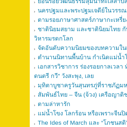
ย้อนรอยวัฒนธรรมลุ่มน้ำทะเลสาบ
นครปฐมและพระปฐมเจดีย์ในวรรณค
ตามรอยภาษาศาสตร์ภาษากะเหรี่ยง
ชาตินิยมสยาม และชาตินิยมไทย 
วิหารมรดกโลก
จัดอันดับความนิยมของบทความใน
ตำนานนิทานพื้นบ้าน กำเนิดแม่น้ำโข
เอกสารวิชาการ ร่องรอยกาลเวลา หั
ดนตรี กวี" วังสะพุง, เลย
มุทิตาบูชาครูวันสุนทรภู่ที่ราชภั
สัมพันธ์ไทย – จีน (จ้วง) เครือญาต
ตามล่าหารัก
แม่น้ำโขง โลกร้อน หรือเพราะจีนปิดเ
The Ides of March และ “โภชนสติ”