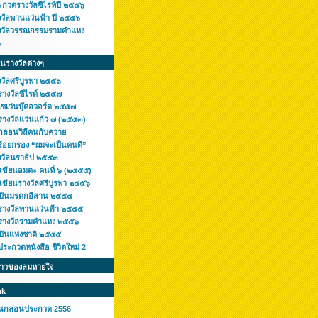
ะกวดรางวัลซีไรท์ปี ๒๕๕๖
งวัลพานแว่นฟ้า ปี ๒๕๕๖
งวัลวรรณกรรมรามคำแหง
๖
ินรางวัลต่างๆ
งวัลศรีบูรพา ๒๕๕๖
รางวัลซีไรต์ ๒๕๕๗
เซเว่นบุ๊คอวอร์ด ๒๕๕๗
รางวัลแว่นแก้ว ๗ (๒๕๕๓)
กลอนวิถีคนกับควาย
ร้อยกรอง “ผมจะเป็นคนดี”
งวัลนราธิป ๒๕๕๓
กเขียนอมตะ คนที่ ๖ (๒๕๕๕)
เขียนรางวัลศรีบูรพา ๒๕๕๖
ลปินมรดกอีสาน ๒๕๕๔
รางวัลพานแว่นฟ้า ๒๕๕๕
รางวัลรามคำแหง ๒๕๕๖
ลปินแห่งชาติ ๒๕๕๕
ระกวดหนังสือ ชีวิตใหม่ 2
ราวของลมหายใจ
nk
านกลอนประกวด 2556