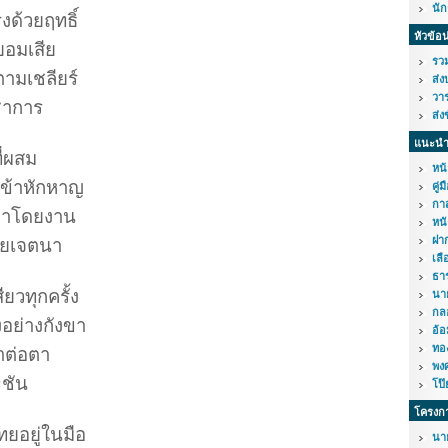
นั
งด้วยฤทธิ์
หัวข้อ
ยอมเสีย
รวม
ามเชลียร์
ส่ง
วาร
ญชาการ
ส่ง
แนะนำ
ี่ผสม
หน้
เข้าหักหาญ
คู่
กาส
มาโดยงาน
หนั
ฝาก
ยเจตนา
เลื
ธา
ียวทุกครั้ง
นา
กล
งอย่างกังขา
อ้อ
ทอ
ตาต่อตา
พง
ะชัน
โป๊
โครงก
ทยอยู่ในมือ
นา