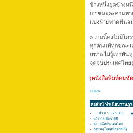
ข้างหนึ่งยุดข้างหนึ่
เอาชนะคะคานหา
แบ่งฝ่ายฟาดฟันจ
๏ เกมนี้คงไม่มีใค
ทุกคนแพ้ทุกขณะแห
เพราะไม่รู้เท่าทัน
จุดจบประเทศไทยส
(หนังสือพิมพ์คมชั
« Back
คอลัมน์ ทำเนียบราษฎร 
. . . น้ำ ต า แ ผ่ น ดิ น . . .
หวังวาดเพื่อชาติมี
ตลาดนัดประเทศไทย
รัฐบาล(ใหม่)เพื่อชาติ(นี้)