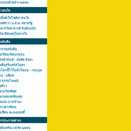
กกลอนตัวอย่าง ๒๕๕๓
น่าสนใจ
ลิ้งค์เว็บไซต์น่าสนใจ
บทสักวา น.ส.พ. สยามรัฐ
สารวิทยาจารย์ รับต้นฉบับ
ข้อเขียนครูในดวงใจ
หนังสือ
ารวมหนังสือ
มือเรียนเขียนกลอน
รคำฉันท์ - สมคิด สิงสง
งสือสุรินทร์สโมสร
โลกนี้ไว้ในหัวใจเธอ - กอนกูย
อน - อติภพ
ร ธรรมโฆษณ์
ยทิวา
อนเกียรติยศ
มกอดแห่งท้องทุ่ง
งแถม นาถจำนง
ศาวดารพิภพ
ยเซียน คะนองฤทธิ์
ารประกวดต่างๆ
ยอินทร์อะวอร์ด ๒๕๕๖