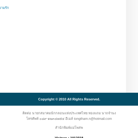
วามรัก
Copyright © 2010 All Rights Reserved.
ติดต่อ นายกสมาคมนักกลอนแห่งประเทศไทย ทองแถม นาถจำนง
โทรศัพท์ ๐๘๙-๑๒๓๔๗๕๔ อีเมล์ tongtham.n@hotmail.com
สำนักพิมพ์แม่โพสพ