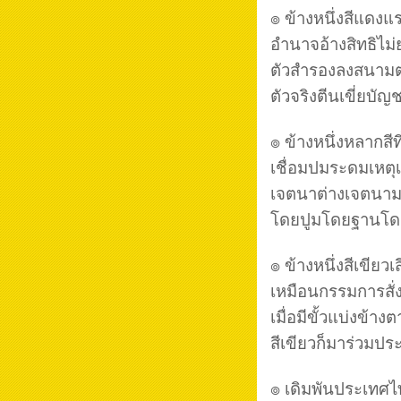
๏ ข้างหนึ่งสีแดงแร
อำนาจอ้างสิทธิไม่
ตัวสำรองลงสนามต
ตัวจริงตีนเขี่ยบั
๏ ข้างหนึ่งหลากสีท
เชื่อมปมระดมเหตุ
เจตนาต่างเจตนา
โดยปูมโดยฐานโด
๏ ข้างหนึ่งสีเขียวเส
เหมือนกรรมการสั่
เมื่อมีขั้วแบ่งข้าง
สีเขียวก็มาร่วมปร
๏ เดิมพันประเทศไ