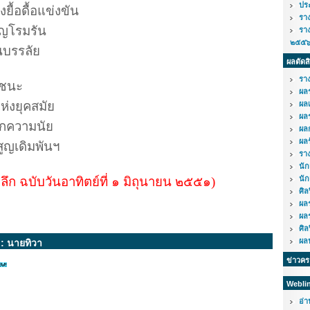
ปร
งยื้อดื้อแข่งขัน
รา
ญโรมรัน
รา
๒๕๕
นบรรลัย
ผลตัดส
รา
รชนะ
ผล
่งยุคสมัย
ผล
ผล
ทุกความนัย
ผล
ผล
ูญเดิมพันฯ
รา
นั
ดลึก ฉบับวันอาทิตย์ที่ ๑ มิถุนายน ๒๕๕๑)
นัก
ศิ
ผล
ผล
ศิ
ผลป
: นายทิวา
ข่าวค
Webli
อ่