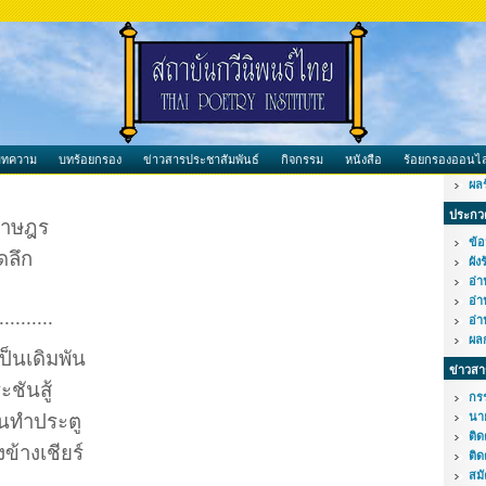
บทความ
บทร้อยกรอง
ข่าวสารประชาสัมพันธ์
กิจกรรม
หนังสือ
ร้อยกรองออนไล
ผล
ประกวด
ราษฎร
ข้อ
ดลึก
ผัง
อ่
อ่
..........
อ่
ผล
็นเดิมพัน
ข่าวสา
ชันสู้
กร
นทำประตู
นา
ติ
้างเชียร์
ติด
สม