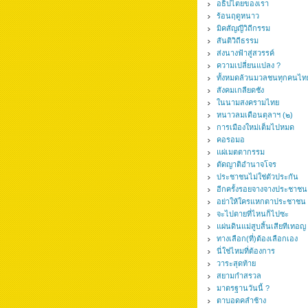
อธิปไตยของเรา
ร้อนฤดูหนาว
มิคสัญญีวิถีกรรม
สันติวิถีธรรม
ส่งนางฟ้าสู่สวรรค์
ความเปลี่ยนแปลง ?
ทั้งหมดล้วนมวลชนทุกคนไท
สังคมเกลียดชัง
ในนามสงครามไทย
หนาวลมเดือนตุลาฯ (๒)
การเมืองใหม่เต็มไปหมด
คอรอมอ
แผ่เมตตากรรม
ตัดญาติอำนาจโจร
ประชาชนไม่ใช่ตัวประกัน
อีกครั้งรอยจางจางประชาชน
อย่าให้ใครแหกตาประชาชน
จะไปตายที่ไหนก็ไปซะ
แผ่นดินแม่สูบสิ้นเสียทีเทอญ
ทางเลือก(ที่)ต้องเลือกเอง
นี่ใช่ไหมที่ต้องการ
วาระสุดท้าย
สยามกำสรวล
มาตรฐานวันนี้ ?
ตาบอดคลำช้าง