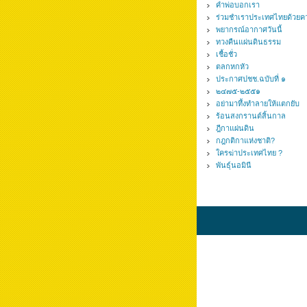
คำพ่อบอกเรา
ร่วมชำเราประเทศไทยด้วยค
พยากรณ์อากาศวันนี้
ทวงคืนแผ่นดินธรรม
เชื้อชั่ว
ตลกหกหัว
ประกาศปชช.ฉบับที่ ๑
๒๔๗๕-๒๕๕๑
อย่ามาทึ้งทำลายให้แตกยับ
ร้อนสงกรานต์สิ้นกาล
ฎีกาแผ่นดิน
กฎกติกาแห่งชาติ?
ใครฆ่าประเทศไทย ?
พันธุ์นอมินี