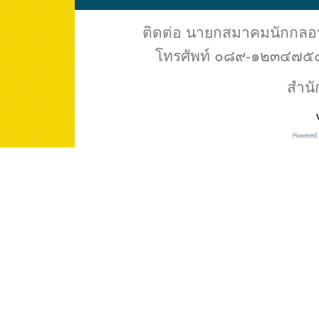
ติดต่อ นายกสมาคมนักกล
โทรศัพท์ ๐๘๙-๑๒๓๔๗๕๔ 
สำนั