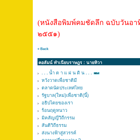
(หนังสือพิมพ์คมชัดลึก ฉบับวันอา
๒๕๕๑)
« Back
คอลัมน์ ทำเนียบราษฎร : นายทิวา
. . . น้ำ ต า แ ผ่ น ดิ น . . .
หวังวาดเพื่อชาติมี
ตลาดนัดประเทศไทย
รัฐบาล(ใหม่)เพื่อชาติ(นี้)
อธิปไตยของเรา
ร้อนฤดูหนาว
มิคสัญญีวิถีกรรม
สันติวิถีธรรม
ส่งนางฟ้าสู่สวรรค์