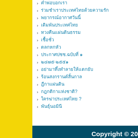
คำพ่อบอกเรา
ร่วมชำเราประเทศไทยด้วยความรัก
พยากรณ์อากาศวันนี้
เดิมพันประเทศไทย
ทวงคืนแผ่นดินธรรม
เชื้อชั่ว
ตลกหกหัว
ประกาศปชช.ฉบับที่ ๑
๒๔๗๕-๒๕๕๑
อย่ามาทึ้งทำลายให้แตกยับ
ร้อนสงกรานต์สิ้นกาล
ฎีกาแผ่นดิน
กฎกติกาแห่งชาติ?
ใครฆ่าประเทศไทย ?
พันธุ์นอมินี
Copyright © 20