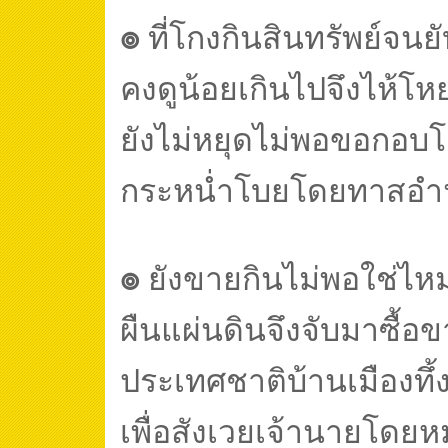
๏
ที่โกงกินสินทรัพย์จนย
คงดูน้อยเกินไปจึงไห้โห
ยังไม่หยุดไม่พอขอกอบ
กระหน่ำโบยโดยทาสอำ
๏
ยังขายกินไม่พอใช่ไห
ผืนแผ่นดินจึงจับมาซื้อ
ประเทศชาติบ้านเมืองทึ
เพื่อสังเวยเจ้านายโด