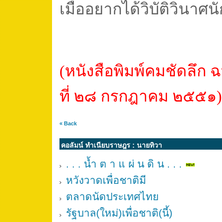
เมื่ออยากได้วิบัติวินาศนั
(หนังสือพิมพ์คมชัดลึก ฉ
ที่ ๒๘ กรกฎาคม ๒๕๕๑)
« Back
คอลัมน์ ทำเนียบราษฎร : นายทิวา
. . . น้ำ ต า แ ผ่ น ดิ น . . .
หวังวาดเพื่อชาติมี
ตลาดนัดประเทศไทย
รัฐบาล(ใหม่)เพื่อชาติ(นี้)