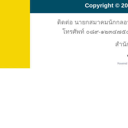
Copyright © 20
ติดต่อ นายกสมาคมนักกล
โทรศัพท์ ๐๘๙-๑๒๓๔๗๕๔ 
สำนั