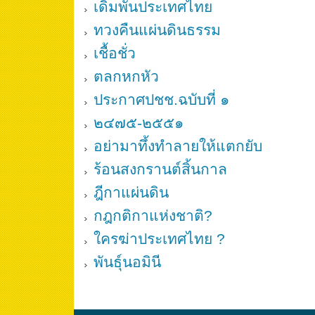
เดิมพันประเทศไทย
ทวงคืนแผ่นดินธรรม
เชื้อชั่ว
ตลกหกหัว
ประกาศปชช.ฉบับที่ ๑
๒๔๗๕-๒๕๕๑
อย่ามาทึ้งทำลายให้แตกยับ
ร้อนสงกรานต์สิ้นกาล
ฎีกาแผ่นดิน
กฎกติกาแห่งชาติ?
ใครฆ่าประเทศไทย ?
พันธุ์นอมินี