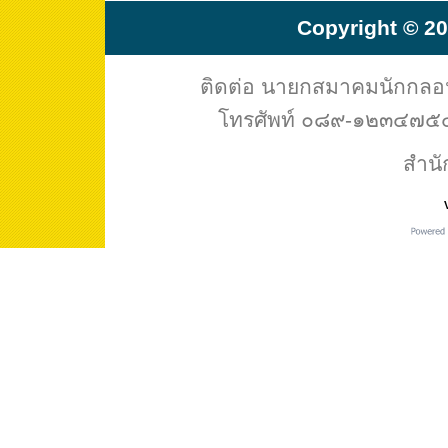
Copyright © 20
ติดต่อ นายกสมาคมนักกล
โทรศัพท์ ๐๘๙-๑๒๓๔๗๕๔ 
สำนั