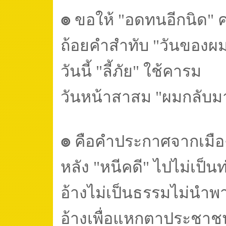
๏
ขอให้
"อดทนอีกนิด" ค
ถ้อยคำสำทับ "วันของผ
วันนี้ "ลี้ภัย" ใช้คารม
วันหน้าสาสม "ผมกลับม
๏
คือคำประกาศจากเมื
หลัง "หนีคดี" ไปไม่เป็นท
อ้างไม่เป็นธรรมไม่นำพ
อ้างเพื่อแหกตาประชาช