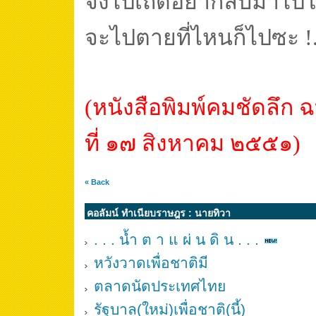
จงไปเถิดอย่ากลับมาไปใ
จะไปตายที่ไหนก็ไปซะ !
(หนังสือพิมพ์คมชัดลึก ฉ
ที่ ๑๗ สิงหาคม ๒๕๕๑)
« Back
คอลัมน์ ทำเนียบราษฎร : นายทิวา
. . . น้ำ ต า แ ผ่ น ดิ น . . .
หวังวาดเพื่อชาติมี
ตลาดนัดประเทศไทย
รัฐบาล(ใหม่)เพื่อชาติ(นี้)