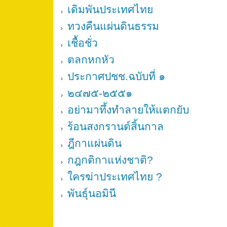
เดิมพันประเทศไทย
ทวงคืนแผ่นดินธรรม
เชื้อชั่ว
ตลกหกหัว
ประกาศปชช.ฉบับที่ ๑
๒๔๗๕-๒๕๕๑
อย่ามาทึ้งทำลายให้แตกยับ
ร้อนสงกรานต์สิ้นกาล
ฎีกาแผ่นดิน
กฎกติกาแห่งชาติ?
ใครฆ่าประเทศไทย ?
พันธุ์นอมินี