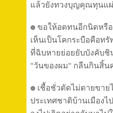
แล้วยังทวงบุญคุณทุนแผ
๏
ขอให้อดทนอีกนิดหรื
เห็นเป็นโคกระบือคือทรั
ที่ฉิบหายย่อยยับบังคับช
"วันของผม" กลืนกินสิ้น
๏
เชื้อชั่วตัดไม่ตายขา
ประเทศชาติบ้านเมืองไป