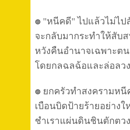
๏
"หนีคดี" ไปแล้วไม่ไปล
จะกลับมากระทำให้สับ
หวังคืนอำนาจเฉพาะตน
โดยกลฉลฉ้อและล่อลว
๏
ยกครัวทำสงครามหนี
เบือนบิดป้ายร้ายอย่าง
ชำเราแผ่นดินชินตักตว