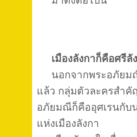
เมืองลังกาก็คือศรี
นอกจากพระอภัยมณี
แล้ว กลุ่มตัวละครสำคั
อภัยมณีก็คืออุศเรนกั
แห่งเมืองลังกา