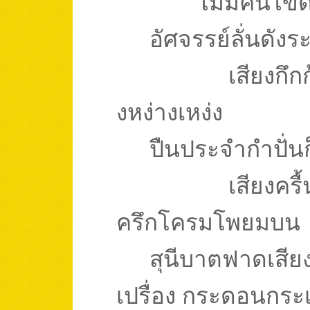
ไม่มีคนไขดั
อัศจรรย์ลั่นดังร
เสียงกึก
งหง่างเหง่ง
ปืนประจำกำปั่นก็
เสียงครื
ครึกโครมโพยมบน
สุนีบาตฟาดเสียงเ
เปรื่อง กระดอนกระเด