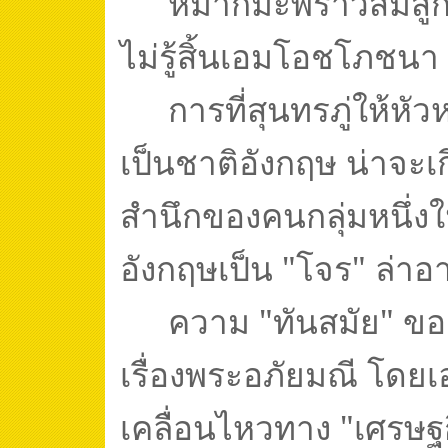
หมากมะพร้าวส้มสูก
ไม่รู้สิ้นเอมโอชโภชนา
การที่สุนทรภู่ให้หั
เป็นชาติอังกฤษ น่าจะเก
สำนึกของคนกลุ่มหนึ่งในยุ
อังกฤษเป็น "โจร" ล่า
ความ "ทันสมัย" ของส
เรื่องพระอภัยมณี โดย
เคลื่อนไหวทาง "เศรษฐก