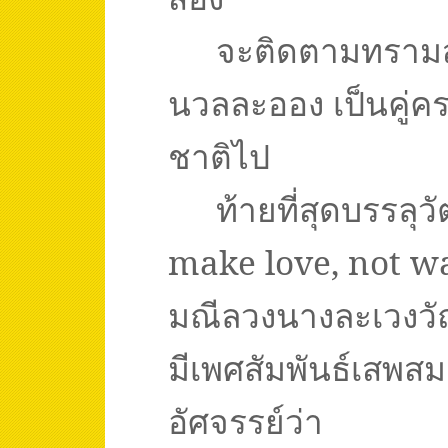
จะติดตามทราม
นวลละออง เป็นคู่ค
ชาติไป
ท้ายที่สุดบรรลุว
make love, not w
มณีลวงนางละเวงวั
มีเพศสัมพันธ์เสพส
อัศจรรย์ว่า