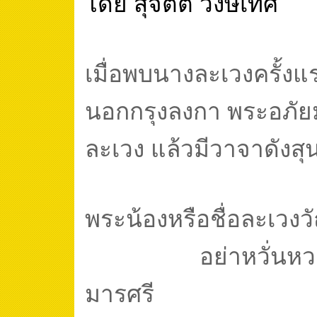
โดย สุจิตต์ วงษ์เทศ
เมื่อพบนางละเวงครั้
นอกกรุงลงกา พระอภัย
ละเวง แล้วมีวาจาดังสุน
พระน้องหรือชื่อละเวง
อย่าหวั่นห
มารศรี