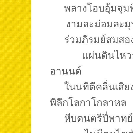
พลางโอบอุ้มจุม
งามละม่อมละมุน
ร่วมภิรมย์สมส
แผ่นดินไหว
อานนต์
ในนทีตีคลื่นเสีย
พิลึกโลกาโกลาหล
หีบดนตรีปี่พาท