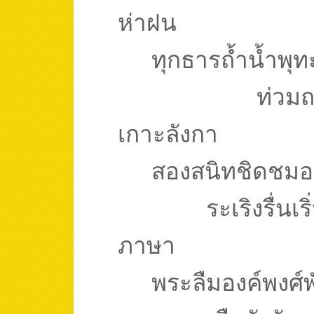
ห่าฝน
ทุกธารถ้ำน้ำพุท
ท่วมถ
เกาะลังกา
สองสนิทชิดชมอ
ระเริงรื่น
ภาษา
พระลืมองค์พงศ์พ