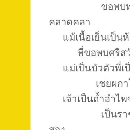
ขอพบพ
คลาดคลา
แม้เนื้อเย็นเป็
พี่ขอพบศรีสว
แม่เป็นบัวตัวพี่เ
เชยผกา
เจ้าเป็นถ้ำอำไพข
เป็นราชส
สอง