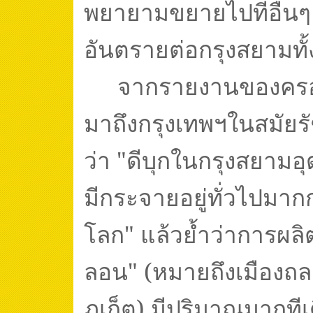
พยายามขยายไปที่อื่นๆ 
อันตรายต่อกรุงสยามทั้ง
จากรายงานของครอว์
มาถึงกรุงเทพฯในสมัยรั
ว่า "ดีบุกในกรุงสยาม
มีกระจายอยู่ทั่วไปมากก
โลก" แล้วย้ำว่าการผลิตดี
ลอน" (หมายถึงเมืองถล
ภูเก็ต) มีปริมาณมากทีเด