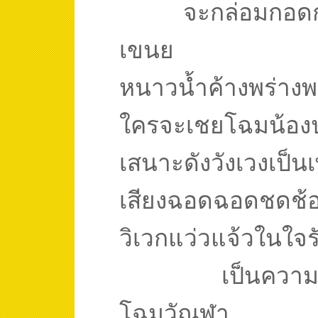
จะกล่อมกอดก
เขนย
หนาวน้ำค้างพร่า
ใครจะเชยโฉมน้อง
เสนาะดังวังเวงเป็
เสียงฉอดฉอดชดช้
วิเวกแว่วแจ้วในใจ
เป็นควา
โฉมวัณฬา