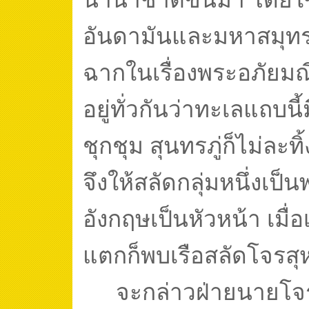
อันดามันและมหาสมุทรอ
ฉากในเรื่องพระอภัยมณี 
อยู่ทั่วกันว่าทะเลแถบนี
ชุกชุม สุนทรภู่ก็ไม่ละทิ
จึงให้สลัดกลุ่มหนึ่งเป็
อังกฤษเป็นหัวหน้า เมื่
แตกก็พบเรือสลัดโจรสุหร
จะกล่าวฝ่ายนายโจ