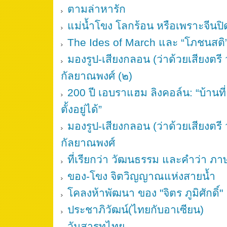
ตามล่าหารัก
แม่น้ำโขง โลกร้อน หรือเพราะจีนปิดเ
The Ides of March และ “โภชนสติ”
มองรูป-เสียงกลอน (ว่าด้วยเสียงตรี
กัลยาณพงศ์ (๒)
200 ปี เอบราแฮม ลิงคอล์น: “บ้านท
ตั้งอยู่ได้”
มองรูป-เสียงกลอน (ว่าด้วยเสียงตรี
กัลยาณพงศ์
ที่เรียกว่า วัฒนธรรม และคำว่า ภา
ของ-โขง จิตวิญญาณแห่งสายน้ำ
โคลงห้าพัฒนา ของ "จิตร ภูมิศักดิ์"
ประชาภิวัฒน์(ไทยกับอาเซียน)
วันสารทไทย