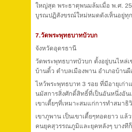
ใหญ่สุด พระธาตุพนมล้มเมื่อ พ.ศ. 2
บูรณปฏิสังขรณ์ใหม่หมดดังเห็นอยู่ทุกว
7.วัดพระพุทธบาทบัวบก
จังหวัดอุดรธานี
วัดพระพุทธบาทบัวบก ตั้งอยู่บนไหล่
บ้านติ้ว ตำบลเมืองพาน อำเภอบ้านผือ
ไหว้พระพุทธบาท 3 รอย ที่มีอายุเก่
นมัสการสิ่งศักดิ์สิทธิ์ที่เป็นอันหนึ่ง
เขาเตี้ยๆที่เหมาะสมแก่การทำสมาธิ
เขาภูพาน เป็นเขาเตี้ยๆทอดยาว แล้วม
คนยุคสุวรรณภูมิและยุคหลังๆ บางทีก