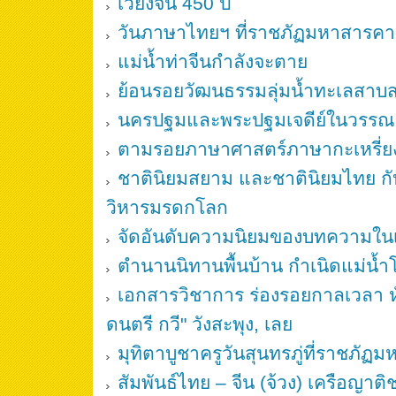
เวียงจัน 450 ปี
วันภาษาไทยฯ ที่ราชภัฏมหาสารค
แม่น้ำท่าจีนกำลังจะตาย
ย้อนรอยวัฒนธรรมลุ่มน้ำทะเลสาบ
นครปฐมและพระปฐมเจดีย์ในวรรณค
ตามรอยภาษาศาสตร์ภาษากะเหรี่ยง
ชาตินิยมสยาม และชาตินิยมไทย 
วิหารมรดกโลก
จัดอันดับความนิยมของบทความใน
ตำนานนิทานพื้นบ้าน กำเนิดแม่น้ำโข
เอกสารวิชาการ ร่องรอยกาลเวลา หั
ดนตรี กวี" วังสะพุง, เลย
มุทิตาบูชาครูวันสุนทรภู่ที่ราชภั
สัมพันธ์ไทย – จีน (จ้วง) เครือญาต