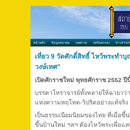
หน้าหลัก
ข้อมูลสมาคม
บทความ
บทร้อยกรอง
ข่าวสารปร
เที่ยว 9 วัดศักดิ์สิทธิ์ ไหว้พระทำบุ
วงษ์เทศ"
เปิดศักราชใหม่ พุทธศักราช 2552 ปีนี
บรรดาโหราจารย์ทั้งหลายให้ฉายาว่าปี
แห่งความหฤโหด-วิปริตอย่างแท้จริง
เป็นธรรมเนียมนิยมของไทย ที่เมื่อขึ้น
ขึ้นบ้านใหม่ ฯลฯ ต้องไหว้พระเพื่อ