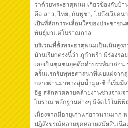
ว่าด้วยพระธาตุพนม เกี่ยวข้องกับบ้
คือ ลาว, ไทย, กัมพูชา, ไปถึงเวีย
เป็นที่สักการะเลื่อมใสของประชาชนส
พันธุ์มาแต่โบราณกาล
บริเวณที่ตั้งพระธาตุพนมเป็นเนินสูงก
บ้านเรียกตรงนี้ว่า ภูกำพร้า มีร่อง
เคยเป็นชุมชนยุคดึกดำบรรพ์มาก่อน 
ครั้นแรกรับพุทธศาสนาที่เผยแผ่จากล
กลางผ่านมาทางลุ่มน้ำมูล-ชี ก็เริ่มมีส
อิฐ สลักลวดลายคล้ายงานช่างจามจ
โบราณ หลักฐานต่างๆ มีจัดไว้ในพิพ
เนื่องจากมีอายุเก่าแก่ยาวนานมาก 
ปฏิสังขรณ์หลายยุคหลายสมัยสืบเนื่อง