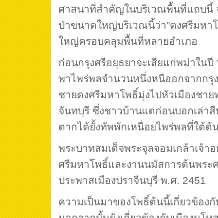
ศาสนาที่สำคัญในบริเวณพื้นที่แถบนี้ จน
ป่าขนาดใหญ่บริเวณนี้ว่า"ดงศรีมหาโพ
ใหญ่ครอบคลุมพื้นที่หลายอำเภอ
ก่อนกรุงศรีอยุธยาจะเสียแก่พม่าในป
พาไพร่พลจำนวนหนึ่งหนีออกจากกรุง
ชายดงศรีมหาโพธิ์มุ่งไปหัวเมืองชายทะเล
จันทบุรี ซึ่งชาวบ้านแต่ก่อนบอกเล่าส
ตากได้ยั้งทัพพักเหนื่อยไพร่พลที่ใต้ต้
พระบาทสมเด็จพระจุลจอมเกล้าเจ้าอยู
ศรีมหาโพธิ์และงานนมัสการต้นพระศรีม
ประพาสเมืองปราจีนบุรี พ.ศ. 2451
ความเป็นมาของโพธิ์ต้นนี้เกี่ยวข้องก
นอกจากนั้นยังเกี่ยวข้องกับเมืองมโห