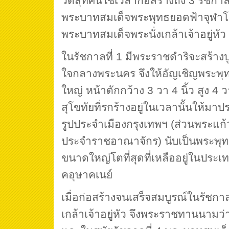
วัดสุทัศน์ใช้เวลาก่อสร้างถึง 3 รัชกาล
พระบาทสมเด็จพระพุทธยอดฟ้าจุฬาโล
พระบาทสมเด็จพระนั่งเกล้าเจ้าอยู่หัว
ในรัชกาลที่ 1 มีพระราชดำริจะสร้าง
ใจกลางพระนคร จึงให้อัญเชิญพระพุ
ใหญ่ หน้าตักกว้าง 3 วา 4 นิ้ว สูง 4
สุโขทัยที่รกร้างอยู่ในเวลานั้นให้ม
รูปประจำเมืองกรุงเทพฯ (ส่วนพระแก
ประจำราชอาณาจักร) นับเป็นพระพุทธร
ขนาดใหญ่โตที่สุดที่เหลืออยู่ในประ
คอุษาคเนย์
เมื่อก่อสร้างจนเสร็จสมบูรณ์ในรัชก
เกล้าเจ้าอยู่หัว จึงพระราชทานนามว