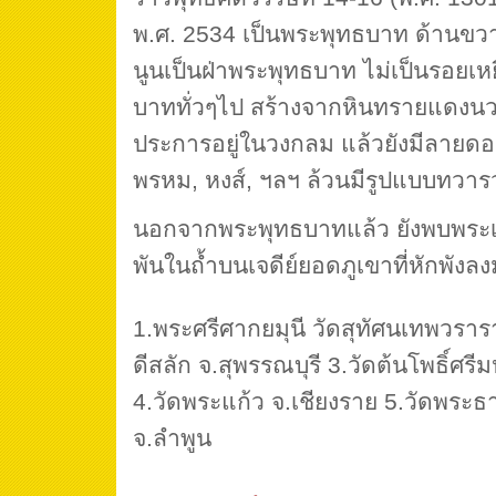
พ.ศ. 2534 เป็นพระพุทธบาท ด้านขว
นูนเป็นฝ่าพระพุทธบาท ไม่เป็นรอยเ
บาททั่วๆไป สร้างจากหินทรายแดงนว
ประการอยู่ในวงกลม แล้วยังมีลายดอกไ
พรหม, หงส์, ฯลฯ ล้วนมีรูปแบบทวาร
นอกจากพระพุทธบาทแล้ว ยังพบพระเค
พันในถ้ำบนเจดีย์ยอดภูเขาที่หักพังลงม
1.พระศรีศากยมุนี วัดสุทัศนเทพวราร
ดีสลัก จ.สุพรรณบุรี 3.วัดต้นโพธิ์ศรีม
4.วัดพระแก้ว จ.เชียงราย 5.วัดพระธา
จ.ลำพูน