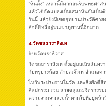
"หินตั้ง" เหล่านี้มีมาก่อนรับพุทธศาส
แล้วได้ดัดแปลงเป็นเสมาหินอันเป็น
วันนี้ แล้วยังมีเขตอุทยานประวัติศาสตร
ศักดิ์สิทธิ์อยู่บนเขาภูพานนี้อีกมาก
8.วัดชลธาราสิงเห
จังหวัดนราธิวาส
วัดชลธาราสิงเห ตั้งอยู่บนเนินสันท
กับพรุบางน้อย ตำบลเจ๊ะเห อำเภอตา
ไหว้พระประธานในวัด และสิ่งศักดิ์สิทธ
ศิลปกรรม เช่น ลายฉลุและจิตรกรรมผน
ความงามจากแม่น้ำตากใบที่อยู่หน้าว