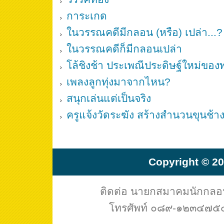
การะเกด
ในวรรณคดีมีกลอน (หรือ) เปล่า...?
ในวรรณคดีก็มีกลอนเปล่า
โล้ชิงช้า ประเพณีประดิษฐ์ใหม่ข
เพลงลูกทุ่งมาจากไหน?
สนุกเล่นแต่เป็นจริง
ครูแจ้งวัดระฆัง สร้างสำนวนขุนช้
Copyright © 20
ติดต่อ นายกสมาคมนักกล
โทรศัพท์ ๐๘๙-๑๒๓๔๗๕๔ 