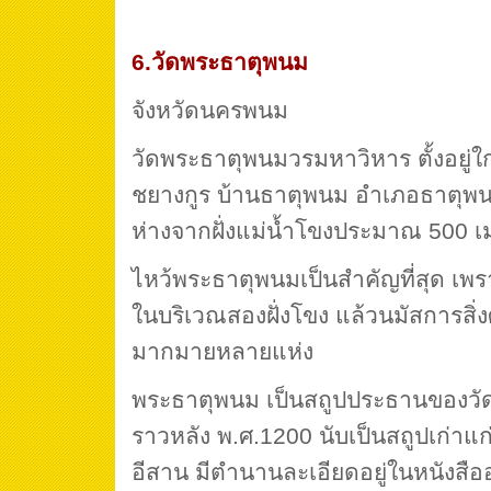
6.วัดพระธาตุพนม
จังหวัดนครพนม
วัดพระธาตุพนมวรมหาวิหาร ตั้งอยู่ใก
ชยางกูร บ้านธาตุพนม อำเภอธาตุพน
ห่างจากฝั่งแม่น้ำโขงประมาณ 500 
ไหว้พระธาตุพนมเป็นสำคัญที่สุด เพรา
ในบริเวณสองฝั่งโขง แล้วนมัสการสิ่งศักด
มากมายหลายแห่ง
พระธาตุพนม เป็นสถูปประธานของวัด
ราวหลัง พ.ศ.1200 นับเป็นสถูปเก่าแก่
อีสาน มีตำนานละเอียดอยู่ในหนังสือ