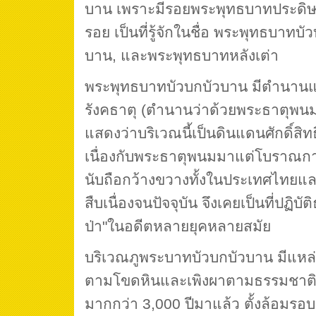
บาน เพราะมีรอยพระพุทธบาทประดิษฐา
รอย เป็นที่รู้จักในชื่อ พระพุทธบาทบ
บาน, และพระพุทธบาทหลังเต่า
พระพุทธบาทบัวบกบัวบาน มีตำนานแทรก
รังคธาตุ (ตำนานว่าด้วยพระธาตุพน
แสดงว่าบริเวณนี้เป็นดินแดนศักดิ์สิ
เนื่องกับพระธาตุพนมมาแต่โบราณกาล
นับถือกว้างขวางทั้งในประเทศไทยและ
สืบเนื่องจนปัจจุบัน จึงเคยเป็นที่ปฏิบ
ป่า"ในอดีตหลายยุคหลายสมัย
บริเวณภูพระบาทบัวบกบัวบาน มีแหล่งท
ตามโขดหินและเพิงผาตามธรรมชาติ แล้
มากกว่า 3,000 ปีมาแล้ว ตั้งล้อมร