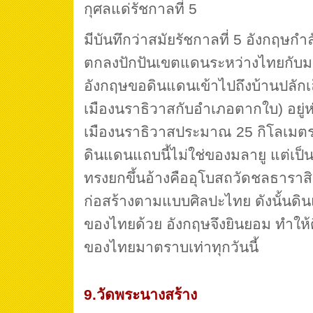
กุศลแด่รัชกาลที่ 5
มีบันทึกว่าสมัยรัชกาลที่ 5 อังกฤษก
ตกลงปักปันเขตแดนระหว่างไทยกับมล
อังกฤษขอดินแดนเข้าไปถึงบ้านปลักเล
เมืองนราธิวาสกับอำเภอตากใบ) อยู่ห
เมืองนราธิวาสประมาณ 25 กิโลเมตร ร
ดินแดนแถบนี้ไม่ใช่ของมลายู แต่เป็
ทรงยกขึ้นอ้างคืออุโบสถวัดชลธาราสิงเ
ก่อสร้างตามแบบศิลปะไทย ดังนั้นดิน
ของไทยด้วย อังกฤษจึงยินยอม ทำให้
ของไทยมาตราบเท่าทุกวันนี้
9.วัดพระนางสร้าง