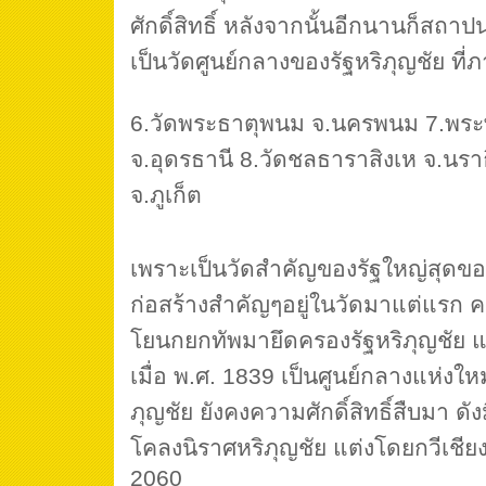
ศักดิ์สิทธิ์ หลังจากนั้นอีกนานก็สถา
เป็นวัดศูนย์กลางของรัฐหริภุญชัย ที่ภ
6.วัดพระธาตุพนม จ.นครพนม 7.พระ
จ.อุดรธานี 8.วัดชลธาราสิงเห จ.นรา
จ.ภูเก็ต
เพราะเป็นวัดสำคัญของรัฐใหญ่สุดของที่
ก่อสร้างสำคัญๆอยู่ในวัดมาแต่แรก ค
โยนกยกทัพมายึดครองรัฐหริภุญชัย แล
เมื่อ พ.ศ. 1839 เป็นศูนย์กลางแห่งให
ภุญชัย ยังคงความศักดิ์สิทธิ์สืบมา ด
โคลงนิราศหริภุญชัย แต่งโดยกวีเชียง
2060