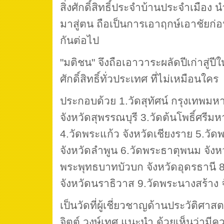
สิ่งศักดิ์สิทธิ์ประจำบ้านประจำเมือง
มาสู่ตน ถือเป็นการเอาฤกษ์เอาชัยก
กันต่อไป
"มติชน" จึงถือเอาวาระผลัดปีเก่าสู่ปีใ
ศักดิ์สิทธิ์ทั่วประเทศ ที่ไม่เหมือนใคร
ประกอบด้วย 1.วัดสุทัศน์ กรุงเทพมห
จังหวัดสุพรรณบุรี 3.วัดต้นโพธิ์ศรีมห
4.วัดพระแก้ว จังหวัดเชียงราย 5.วัด
จังหวัดลำพูน 6.วัดพระธาตุพนม จัง
พระพุทธบาทบัวบก จังหวัดอุดรธานี 
จังหวัดนราธิวาส 9.วัดพระนางสร้าง จ
เป็นวัดที่ผู้เชี่ยวชาญด้านประวัติศา
จิตต์ วงษ์เทศ แนะนำ ด้วยเห็นว่าม