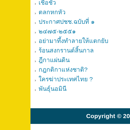
เชื้อชั่ว
ตลกหกหัว
ประกาศปชช.ฉบับที่ ๑
๒๔๗๕-๒๕๕๑
อย่ามาทึ้งทำลายให้แตกยับ
ร้อนสงกรานต์สิ้นกาล
ฎีกาแผ่นดิน
กฎกติกาแห่งชาติ?
ใครฆ่าประเทศไทย ?
พันธุ์นอมินี
Copyright © 20