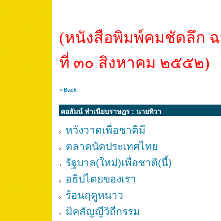
(
หนังสือพิมพ์คมชัดลึก ฉ
ที่ ๓๐ สิงหาคม ๒๕๕๒)
« Back
คอลัมน์ ทำเนียบราษฎร : นายทิวา
หวังวาดเพื่อชาติมี
ตลาดนัดประเทศไทย
รัฐบาล(ใหม่)เพื่อชาติ(นี้)
อธิปไตยของเรา
ร้อนฤดูหนาว
มิคสัญญีวิถีกรรม