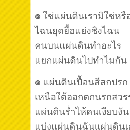
๏
ใช่แผ่นดินเรามิใช่หรื
ไฉนยุดยื้อแย่งชิงไฉน
คนบนแผ่นดินทำอะไร
แยกแผ่นดินไปทำไมกัน
๏
แผ่นดินเปื้อนสีสกปรก
เหนือใต้ออกตกนรกสวร
แผ่นดินร่ำไห้คนเงียบงั
แบ่งแผ่นดินฉันแผ่นดินเ