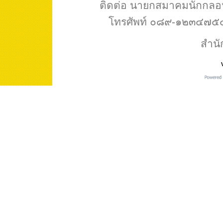
ติดต่อ นายกสมาคมนักกล
โทรศัพท์ ๐๘๙-๑๒๓๔๗๕๔ 
สำนั