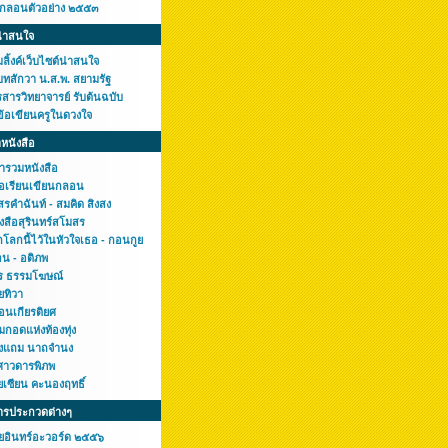
กกลอนตัวอย่าง ๒๕๕๓
น่าสนใจ
ลิ้งค์เว็บไซต์น่าสนใจ
บทสักวา น.ส.พ. สยามรัฐ
สารวิทยาจารย์ รับต้นฉบับ
ข้อเขียนครูในดวงใจ
หนังสือ
ารวมหนังสือ
มือเรียนเขียนกลอน
รคำฉันท์ - สมคิด สิงสง
งสือสุรินทร์สโมสร
โลกนี้ไว้ในหัวใจเธอ - กอนกูย
อน - อติภพ
ร ธรรมโฆษณ์
ยทิวา
อนเกียรติยศ
มกอดแห่งท้องทุ่ง
งแถม นาถจำนง
ศาวดารพิภพ
ยเซียน คะนองฤทธิ์
ารประกวดต่างๆ
ยอินทร์อะวอร์ด ๒๕๕๖