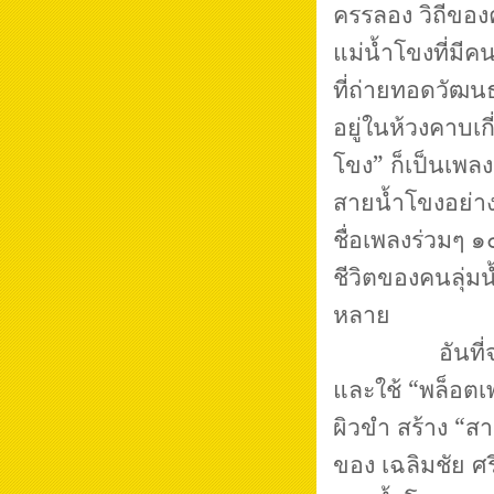
ครรลอง วิถีของค
แม่น้ำโขงที่มีค
ที่ถ่ายทอดวัฒน
อยู่ในห้วงคาบเก
โขง” ก็เป็นเพล
สายน้ำโขงอย่างเ
ชื่อเพลงร่วมๆ ๑๐
ชีวิตของคนลุ่มน
หลาย
อันที่จริง “
และใช้ “พล็อตเพ
ผิวขำ สร้าง “สา
ของ เฉลิมชัย ศรี