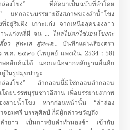
ำล่องโขง” ที่คัดมาเป็นฉบับที่ลำโดย
ง” บทกลอนบรรยายถึงสภาพของลำน้ำโขง
งที่อยู่ริมฝั่ง เกาะแก่ง จากเหนือสุดของลาว
่านแก่งหลี่ผี จน
... ไหลไปตกไซ่ง่อนโขงกะ
ลี้ยว สู่ทะเล สู่ทะเล...
บันทึกแผ่นเสียงตรา
าว พ.ศ. ๒๔๙๐ (ไพบูลย์ แพงเงิน.
2534 : 58)
ยังพอสืบค้นได้ นอกเหนือจากหลักฐานอื่นอีก
อยู่ในรูปมุขปาฐะ
ำล่องโขง” ลำกลอนนี้มิใช่กลอนลำกลอน
ขึ้นโดยบรรพบุรุษชาวอีสาน เพื่อบรรยายสภาพ
ของสายน้ำโขง หากก่อนหน้านั้น “ลำล่อง
มศรี บรรลุศิลป์ ก็มีผู้กล่าวขวัญถึง
ือลำยาว เป็นการขับลำทำนองช้า เข้ากับ