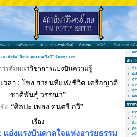
บทความ
บทร้อยกรอง
ข่าวสารประชาสัมพันธ์
กิจกรรม
หนังสือ
ร้อยกรองออนไล
ผล
ลา หัวข้อ "ศิลปะ เพลง ดนตรี กวี" วังสะพุง, เลย
ประกวด
การสัมมน
าวิชาการแบ่งปันความรู้
ข้อ
ผัง
เวลา : โขง สายนทีแห่งชีวิต เครือญาติ
อ่
อ่
อ่
ชาติพันธุ์ วรรณา”
ผล
“ศิลปะ เพลง ดนตรี กวี”
วข้อ
ข่าวสา
กร
นา
เรื่อง
ติ
ติด
: แอ่งแรงบันดาลใจแห่งอารยธรรม
สม