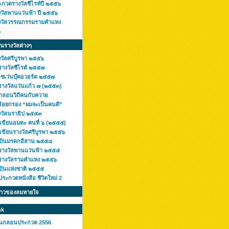
ะกวดรางวัลซีไรท์ปี ๒๕๕๖
งวัลพานแว่นฟ้า ปี ๒๕๕๖
งวัลวรรณกรรมรามคำแหง
๖
ินรางวัลต่างๆ
งวัลศรีบูรพา ๒๕๕๖
รางวัลซีไรต์ ๒๕๕๗
เซเว่นบุ๊คอวอร์ด ๒๕๕๗
รางวัลแว่นแก้ว ๗ (๒๕๕๓)
กลอนวิถีคนกับควาย
ร้อยกรอง “ผมจะเป็นคนดี”
งวัลนราธิป ๒๕๕๓
กเขียนอมตะ คนที่ ๖ (๒๕๕๕)
เขียนรางวัลศรีบูรพา ๒๕๕๖
ลปินมรดกอีสาน ๒๕๕๔
รางวัลพานแว่นฟ้า ๒๕๕๕
รางวัลรามคำแหง ๒๕๕๖
ลปินแห่งชาติ ๒๕๕๕
ระกวดหนังสือ ชีวิตใหม่ 2
ราวของลมหายใจ
nk
านกลอนประกวด 2556