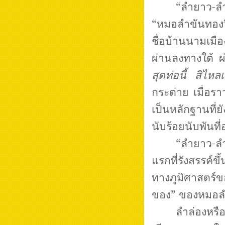
“ลำยาว-ล
“หมอลำขันทอ
ชื่อบ้านนามเมือ
ผ่านลงทางใต้ ผ
สุดท่อนี้ สิไหลเ
กระต่าย เมื่อร
เป็นหลักฐานที่
นับร้อยนับพันที่
“ลำยาว-ล
แรกที่รังสรรค์
ทางภูมิศาสตร์
ของ” ของหมอลำจอ
ลำล่องหร