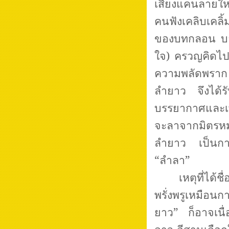
เสียงแคนลายใหญ
คนฟังเคลิบเคลิ
ของบทกลอน บา
ใจ) ครวญคิดไป
ความพลัดพราก อ
ลำยาว จึงได้รั
บรรยากาศและเพื
จะลาจากมิตรห
ลำยาว เป็นการป
“ลำลา”
เหตุที่ได้ช
พรั่งพรูเหมือน
ยาว” ก็อาจเนื่