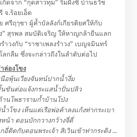
ิดจาก “กุดสาวทุม” ริมฝั่งชี บ้านธวัช
ี จ.ร้อยเอ็ด
 ศรีฤๅชา ผู้ค้ำบัลลังก์เกียรติยศให้กับ
่ง” สุรพล สมบัติเจริญ ให้หาญกล้ายืนแลก
งรำวงกับ “ราชาเพลงรำวง” เบญจมินทร์
โลกลืม ซึ่งจะกล่าวถึงในลำดับต่อไป
ำล่องโขง
อพุ้นเวียงจันทน์ปากน้ำงึ่ม
้นขันต่อแจ้งกระแสน้ำปั่นปลิว
ด้านโพธารามก้ำบ้านโป่ง
้ำโขง เห็นแต่เรือพ่อค้าลงแก้งท่ากระเบา
หน้า ดอนบักกวางกว้างจี่ดี่
ี่ติดกับดอนพระเจ้า สิเวินเข้าท่ากระดิง ...