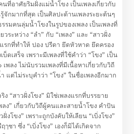
นที่อาศัยริมฝั่งแม่น้ำโขง เป็นเพลงเกี่ยวกับ
นรู้จักมากที่สุด เป็นศิลปะด้านเพลงระยะต้นๆ
ธรรมคนลุ่มน้ำโขงในรูปของเพลง เป็นเพลงที่
ี่ยวระหว่าง “ลำ” กับ “เพลง” และ “สาวฝั่ง
งแรกที่ทำให้ ปอง ปรีดา ยึดหัวหาด ยึดครอง
บ็ดเสร็จ เพราะมีเพลงที่ใช้คำว่า “โขง” เป็น
 เพลง ไม่นับรวมเพลงที่มีเนื้อหาเกี่ยวกับวิถี
้ำ แต่ไม่ระบุคำว่า “โขง” ในชื่อเพลงอีกมาก
สาวฝั่งโขง” มิใช่เพลงแรกที่บรรยาย
ลง” เกี่ยวกับวิถีผู้คนและสายน้ำโขง คำปัน
วฝั่งโขง” เพราะถูกบังคับให้เลียน “เบิ่งโขง”
ฤๅชา ซึ่ง “เบิ่งโขง” เองก็มิได้เกิดจาก