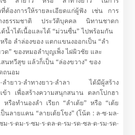
อกใช้ “ลำยาว” หรือ “ลำทางยาว” ในการ
ที่ต้องการให้รายละเอียดแก่ผู้ฟัง เช่น การ
างธรรมชาติ ประวัติบุคคล นิทานชาดก
ได้น้ำได้เนื้อและได้ “ม่วนซื่น” ไปพร้อมกัน
 หรือ ลำล่องของ แตกแขนงออกเป็น “ลำ
วด” ของหมอลำบุญเพ็ง ไฝผิวชัย และ
นทวีสุข แล้วก็เป็น “ล่องขวาง” ของ
ุดถนอม
ง-ลำยาว-ลำทางยาว-ลำลา ได้มีผู้สร้าง
ับเข้า เพื่อสร้างความสนุกสนาน ตลกโปกฮา
 หรือทำนองลำ เรียก “ลำเต้ย” หรือ “เต้ย
ป็นลายแคน “ลายเต้ยโขง” (โน้ต
: ล-ซ-มล-
ม-ร-ดม-ร-ซม-ร-ดล-ด-รม-รด-ซล-ด-รม-รด-