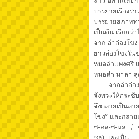
ลาว-อีสานเลื
บรรยายเรื่องราว
บรรยายสภาพท
เป็นต้น เรียกว่า
จาก ลำล่องโขง
ยาวล่องโขงในข
หมอลำแพงศรี แส
หมอลำ มาลา ส
จากลำล่อ
จังหวะให้กระช
จึงกลายเป็นลาย
โขง” และกลายเ
ซ-ดล-ซ-มล / ซ
ซล) และเป็น ...