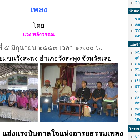
นั
เพลง
หัวข้อ
รวม
โดย
ส่ง
วาร
แวง พลังวรรณ
ส่ง
์ที่ ๕ มิถุนายน ๒๕๕๓ เวลา ๑๓.๐๐ น.
แนะนำ
หน้
ชุมชนวังสะพุง อำเภอวังสะพุง จังหวัดเลย
คู่
กาส
หนั
ฝาก
เลื
ธา
นา
กล
อ้อ
ทอ
พง
โป๊
โครงก
: แอ่งแรงบันดาลใจแห่งอารยธรรมเพลง
นา