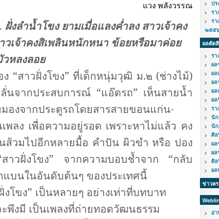
แวง พลังวรรณ
ปร
รา
รา
ลำน้ำโขง ยามเมื่อแลงค่ำลง สาวเจ้าคง
๒๕๕
สาว
เจ้าคงสิเพลินหนักหนา ข้อยหรือมาค่อย
ผลตัดส
ามัวหลงลอย
รา
ผล
 “สาวฝั่งโขง” ที่เด็กหนุ่มวุฒิ ม.๒ (ช่างไม้)
ผล
ผล
ั่นจากประสบการณ์ “แอ๊ดรถ” เห็นสายน้ำ
ผล
ผล
มุมมองจากประตูรถโดยสารสายขอนแก่น-
รา
นั
เพลง เพื่อความอยู่รอด เพราะหาไม่แล้ว คง
นัก
ศิ
นส้วมไปอีกหลายมื้อ คำปัน ผิวขำ หรือ ปอง
ผล
ผล
“สาวฝั่งโขง” จากความบอบช้ำจาก “กลับ
ศิ
ผลป
ถูกแบนในอันดับต้นๆ ของประเทศนี้
ข่าวค
 เป็นหลายๆ อย่างเท่าที่บทบาท
Webli
จะพึงมี เป็นเพลงที่ถ่ายทอดวัฒนธรรม
อ่