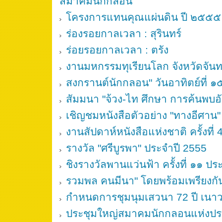
สมาคมนักกลอน
โครงการแทนคุณแผ่นดิน ปี ๒๕๕๕
ร่องรอยกาลเวลา : สุรินทร์
ร่อยรอยกาลเวลา : ตรัง
งานมหกรรมทุเรียนโลก จังหวัดจันทบ
สงกรานต์นักกลอน" วันอาทิตย์ที่
สัมมนา "จ้วง-ไท ศึกษา การค้นพบ
เชิญชมหนังสือตัวอย่าง "ทางอีศาน"
งานสัปดาห์หนังสือแห่งชาติ ครั้งที่
รางวัล "ศรีบูรพา" ประจำปี 2555
ชิงรางวัลพานแว่นฟ้า ครั้งที่ ๑๑ 
รวมพล คนมีนา" โดยพร้อมเพรียงกั
กำหนดการชุมนุมเสวนา 72 ปี เนาวร
ประชุมใหญ่สมาคมนักกลอนแห่งป