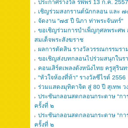
ประกาศรางวัล รพีพร 13 ก.ค. 255
เชิญร่วมสงกรานต์นักกลอน และ ๗๕ 
จัดงาน "๗๕ ปี นิภา ท่าพระจันทร์"
ขอเชิญร่วมการบำเพ็ญกุศลพระศพ
สมเด็จพระสังฆราช
ผลการตัดสิน รางวัลวรรณกรรมรา
ขอเชิญส่งบทกลอนไปร่วมสนุกในร
คอนเสิร์ตเพลงดังหนังไทย ครูสุรินทร
"หัวใจห้องที่ห้า" รางวัลซีไรต์ 2556
ร่วมแสดงมุทิตาจิต สู่ 80 ปี สุเทพ 
ประชันกลอนสดกลอนกระดาษ “การเม
ครั้งที่ ๒
ประชันกลอนสดกลอนกระดาษ “การเม
ครั้งที่ ๒