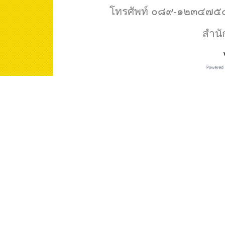
โทรศัพท์ ๐๘๙-๑๒๓๔๗๕๔ 
สำนั