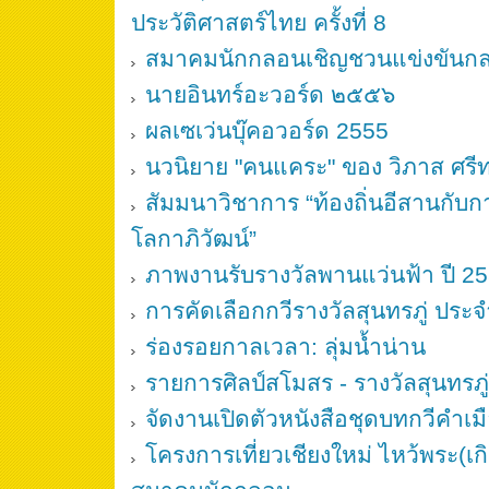
ประวัติศาสตร์ไทย ครั้งที่ 8
สมาคมนักกลอนเชิญชวนแข่งขันก
นายอินทร์อะวอร์ด ๒๕๕๖
ผลเซเว่นบุ๊คอวอร์ด 2555
นวนิยาย "คนแคระ" ของ วิภาส ศรีทอ
สัมมนาวิชาการ “ท้องถิ่นอีสานกับก
โลกาภิวัฒน์”
ภาพงานรับรางวัลพานแว่นฟ้า ปี 2
การคัดเลือกกวีรางวัลสุนทรภู่ ปร
ร่องรอยกาลเวลา: ลุ่มน้ำน่าน
รายการศิลป์สโมสร - รางวัลสุนทรภู
จัดงานเปิดตัวหนังสือชุดบทกวีคำเม
โครงการเที่ยวเชียงใหม่ ไหว้พระ(เก