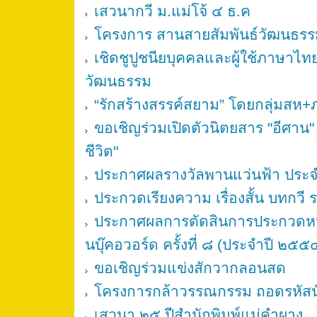
เสวนากวี ม.แม่โจ้ ๔ ธ.ค
โครงการ สานสายสัมพันธ์วัฒนธรรมอา
เชิดชูปูชนียบุคคลและผู้ใช้ภาษาไท
วัฒนธรรม
“รักสร้างสรรค์สยาม” โดยกลุ่มสห
ขอเชิญร่วมเปิดตัวนิตยสาร "อีศาน
ชีวิต"
ประกาศผลรางวัลพานแว่นฟ้า ประ
ประกวดเรียงความ เรื่องสั้น บทกวี
ประกาศผลการตัดสินการประกวดหนัง
นบุ๊คอวอร์ด ครั้งที่ ๘ (ประจำปี ๒๕๕
ขอเชิญร่วมแข่งสักวากลอนสด
โครงการกล้าวรรณกรรม ถอดรหัสนั
เสวนา ๒๕ ปีสำนักพิมพ์แม่คำผาง