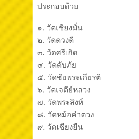
ประกอบด้วย
๑. วัดเชียงมั่น
๒. วัดดวงดี
๓. วัดศรีเกิด
๔. วัดดับภัย
๕. วัดชัยพระเกียรติ
๖. วัดเจดีย์หลวง
๗. วัดพระสิงห์
๘. วัดหม้อคำตวง
๙. วัดเชียงยืน