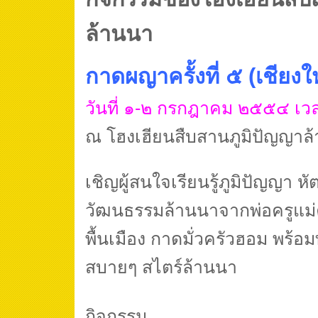
ล้านนา
กาดผญาครั้งที่ ๕ (เชียงใ
วันที่ ๑-๒ กรกฎาคม ๒๕๕๔ เว
ณ โฮงเฮียนสืบสานภูมิปัญญาล
เชิญผู้สนใจเรียนรู้ภูมิปัญญา 
วัฒนธรรมล้านนาจากพ่อครูแม่ค
พื้นเมือง กาดมั่วครัวฮอม พร้อ
สบายๆ สไตร์ล้านนา
กิจกรรม