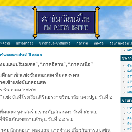
บทความ
บทร้อยกรอง
ข่าวสารประชาสัมพันธ์
กิจกรรม
หนังสือ
ร้อยกรองออนไล
ผล
งขันกลอนสดประจำปี ๒๕๕๕
ประกวด
ทม.และปริมณฑล”, “ภาคอีสาน”, “ภาคเหนือ”
ข้อ
ผัง
ธยมศึกษาเข้าแข่งขันกลอนสด ทีมละ ๓ คน
อ่
นภาคเข้าแข่งขันกลอนสด
อ่
อ่
๑๐ ธันวาคม ๒๕๕๕
ผล
แข่งขันที่โรงเรียนสิรินธรราชวิทยาลัย นครปฐม วันที่ ๒
ข่าวสา
กร
นที่คณะครุศาสตร์ ม.ราชภัฏสกลนคร วันที่ ๑๖ พ.ย
นา
ที่พิพิธภัณฑสถานลำพูน วันที่ ๒๔ พ.ย
ติ
ติด
สม
มาคมนักกลอนฯ ทองแถม นาถจำนง เกี่ยวกับการแข่งขัน