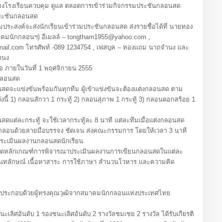
 ของโรงเรียนควบคุม ดูแล ตลอดการเข้าร่วมกิจกรรมประชันกลอนสด
มประชันกลอนสด
ามประสงค์จะส่งนักเรียนเข้าร่วมประชันกลอนสด ส่งรายชื่อได้ที่ นายทอง
มนักกลอนฯ) อีเมลล์ – tongtham1955@yahoo.com ,
il.com โทรศัพท์ -089 1234754 , เฟสบุค – ทองแถม นาถจำนง และ
ำนง
อ ภายในวันที่ 1 พฤศจิกายน 2555
กลอนสด
ดจะแข่งขันพร้อมกันทุกทีม ผู้เข้าแข่งขันจะต้องแต่งกลอนสด ตาม
งนี้ 1) กลอนสักวา 1 กระทู้ 2) กลอนสุภาพ 1 กระทู้ 3) กลอนดอกสร้อย 1
ดแต่ละกระทู้ จะใช้เวลากระทู้ละ 8 นาที แต่ละทีมเมื่อแต่งกลอนสด
นกลอนด้วยลายมือบรรจง ชัดเจน ส่งคณะกรรมการ โดยให้เวลา 3 นาที
ประเมินผลงานกลอนสดนักเรียน
หลักเกณฑ์การพิจารณาประเมินผลงานการเขียนกลอนสดในแต่ละ
ก่ ฉันทลักษณ์ เนื้อหาสาระ การใช้ภาษา สำนวนโวหาร และความคิด
ประกอบด้วยผู้ทรงคุณวุฒิจากสมาคมนักกลอนแห่งประเทศไทย
ะเลิศอันดับ 1 รองชนะเลิศอันดับ 2 รางวัลชมเชย 2 รางวัล ได้รับเกียรติ