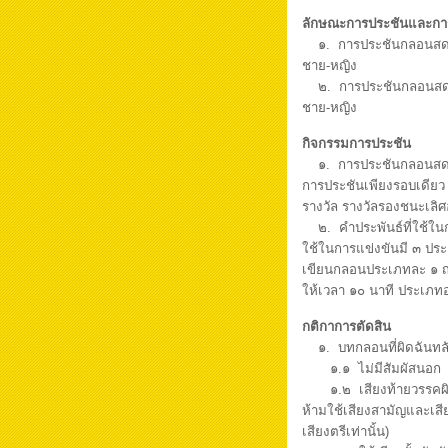
ลักษณะการประชันและก
๑. การประชันกลอนสดประ
ชาย-หญิง
๒. การประชันกลอนสดประ
ชาย-หญ
กิจกรรมการประชัน
๑. การประชันกลอนสด ทั
การประชันเพียงรอบเดียว เ
รางวัล รางวัลรองชนะเลิศ
๒. คำประพันธ์ที่ใช้ใน
ใช้ในการแข่งขันมี ๓ ปร
เขียนกลอนประเภทละ ๑ ญ
ให้เวลา ๑๐ นาที ประเภทอ
กติกาการตัดสิน
๑. บทกลอนที่ผิดฉันทลั
๑.๑ ไม่มีสัมผัสนอก
๑.๒ เสียงท้ายวรรคผิด (อ
ห้ามใช้เสียงสามัญและเสี
เสียงตรีเท่านั้น)