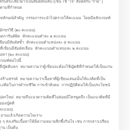
บสระเสียวยาวเป็นสัมผัสบังคับ (เช่น ใช้ “ใจ” สัมผัสกับ “กาย” )
ามที่กำหนด
นทลักษณ์สำคัญ กรรมการจะนำไปตรวจให้คะแนน โดยมีหลักเกณฑ์
ขรวิธี (๑๐ คะแนน)
ารันต์ผิด หักคะแนนคำละ ๑ คะแนน
นมีสัมผัสซ้ำ หักคะแนนตำแหน่งละ ๕ คะแนน
ียนมีสัมผัสเลือน หักคะแนนตำแหน่งละ ๒ คะแนน
อหา (๒๐ คะแนน)
์ต่อไปนี้
ตติแตก หมายความว่าผู้เขียนจะต้องใช้ญัตติที่กำหนดให้เป็นแก่น
รรค์ หมายความว่าเนื้อหาที่ผู้เขียนเสนอนั้นให้แง่คิดที่เป็น
 แง่คิดในการดำรงชีวิต การเข้าสังคม การปฏิบัติตนให้เป็นประโยชน์
หม่ หมายถึงแนวความคิดที่ไม่ค่อยมีใครพูดถึง เป็นแนวคิดที่มี
ขตของญัตติ
คะแนน)
่านแล้วเกิดความไพเราะ
่งเสริมเนื้อหาให้มีความหมายลึกซึ้งกินใจ เช่น การกล่าวเปรียบ
าน เป็นต้น