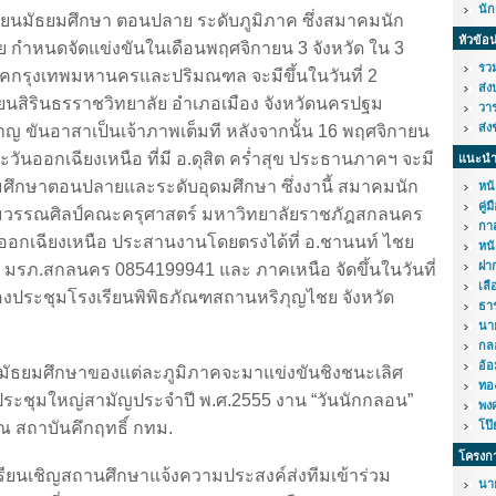
นั
ยนมัธยมศึกษา ตอนปลาย ระดับภูมิภาค ซึ่งสมาคมนัก
หัวข้อ
กำหนดจัดแข่งขันในเดือนพฤศจิกายน 3 จังหวัด ใน 3
รวม
 ภาคกรุงเทพมหานครและปริมณฑล จะมีขึ้นในวันที่ 2
ส่ง
ยนสิรินธรราชวิทยาลัย อำเภอเมือง จังหวัดนครปฐม
วาร
ส่ง
 ขันอาสาเป็นเจ้าภาพเต็มที หลังจากนั้น
16 พฤศจิกายน
วันออกเฉียงเหนือ ที่มี อ.ดุสิต คร่ำสุข ประธานภาคฯ จะมี
แนะนำ
ยมศึกษาตอนปลายและระดับอุดมศึกษา ซึ่งงานี้ สมาคมนัก
หน้
คู่
มวรรณศิลป์คณะครุศาสตร์ มหาวิทยาลัยราชภัฎสกลนคร
กาส
อกเฉียงเหนือ ประสานงานโดยตรงได้ที่ อ.ชานนท์ ไชย
หนั
ฝาก
ร์ มรภ.สกลนคร 0854199941
และ ภาคเหนือ จัดขึ้นในวันที่
เลื
งประชุมโรงเรียนพิพิธภัณฑสถานหริภุญไชย จังหวัด
ธา
นา
กล
อ้อ
มัธยมศึกษาของแต่ละภูมิภาคจะมาแข่งขันชิงชนะเลิศ
ทอ
ะชุมใหญ่สามัญประจำปี พ.ศ.2555 งาน “วันนักกลอน”
พง
้ ณ สถาบันคึกฤทธิ์ กทม.
โป๊
โครงก
อเรียนเชิญสถานศึกษาแจ้งความประสงค์ส่งทีมเข้าร่วม
นา