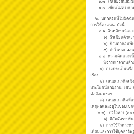
๑.๓ ใช้เสียงสั้นสัมผัสกั
๑.๔ เขียนไม่ครบบทต
๒. บทกลอนที่ไม่ผิดฉั
การให้คะแนน ดังนี้
๒.๑ ฉันทลักษณ์และอัก
๑) ถ้าเขียนตัวสะกดก
๒) ถ้าบทกลอนที่เขีย
๓) ถ้าในบทกลอนที่เข
๒.๒ ความคิดและเนื้
พิจารณาจากหลักเกณฑ
๑) ตรงประเด็นหรือตีญั
เรื่อง
๒) เสนอแนวคิดเชิงสร้างส
ประโยชน์แก่ผู้อ่าน เช่น
ต่อสังคมฯลฯ
๓) เสนอแนวคิดที่แปลกใ
เหตุผลและอยู่ในขอบเ
๒.๓) กวีโวหาร (๒๐ 
๑) มีสัมผัสราบรื่น อ
๒) การใช้โวหารต่าง ๆ ส
เทียบและการใช้บุคลาธิษฐ