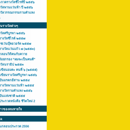
ะกวดรางวัลซีไรท์ปี ๒๕๕๖
งวัลพานแว่นฟ้า ปี ๒๕๕๖
งวัลวรรณกรรมรามคำแหง
๖
ินรางวัลต่างๆ
งวัลศรีบูรพา ๒๕๕๖
รางวัลซีไรต์ ๒๕๕๗
เซเว่นบุ๊คอวอร์ด ๒๕๕๗
รางวัลแว่นแก้ว ๗ (๒๕๕๓)
กลอนวิถีคนกับควาย
ร้อยกรอง “ผมจะเป็นคนดี”
งวัลนราธิป ๒๕๕๓
กเขียนอมตะ คนที่ ๖ (๒๕๕๕)
เขียนรางวัลศรีบูรพา ๒๕๕๖
ลปินมรดกอีสาน ๒๕๕๔
รางวัลพานแว่นฟ้า ๒๕๕๕
รางวัลรามคำแหง ๒๕๕๖
ลปินแห่งชาติ ๒๕๕๕
ระกวดหนังสือ ชีวิตใหม่ 2
ราวของลมหายใจ
nk
านกลอนประกวด 2556