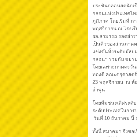
ประชันกลอนสดนักเรี
กลอนแห่งประเทศไทย 
ภูมิภาค
โดยเริ่มที่
พฤศจิกายน ณ โรงเรี
ผอ.สามารถ รอดสำราญ
เป็นคิวของส่วนภาคตะ
แข่งขันทั้งระดับมัธ
กลอนฯ ร่วมกับ ชมร
โดยเฉพาะภาคตะวันอ
ทองดี คณะครุศาสต
23 พฤศจิกายน ณ ห้อ
ลำพูน
โดยทีมชนะเลิศระดับ
ระดับประเทศในการปร
วันที่ 10 ธันวาคม นี
ทั้งนี้ สมาคมฯ จึงข