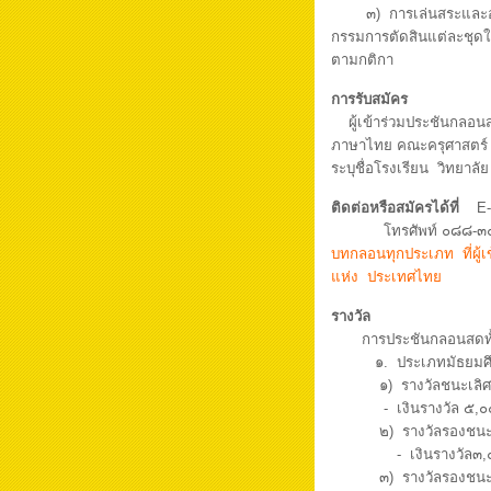
๓) การเล่นสระและอักษรห
กรรมการตัดสินแต่ละชุด
ตามกติกา
การรับสมัคร
ผู้เข้าร่วมประชันกลอนส
ภาษาไทย คณะครุศาสตร์
ระบุชื่อโรงเรียน วิทยาลัย
ติดต่อหรือสมัครได้ที่
E-m
โทรศัพท์ ๐๘๘-๓๐
บทกลอนทุกประเภท ที่ผู้เ
แห่ง ประเทศไทย
รางวัล
การประชันกลอนสดทั้งปร
๑. ประเภทมัธยมศึ
๑) รางวัลชนะเลิศ
- เงินรางวัล ๕,๐๐๐ 
๒) รางวัลรองชนะเล
- เงินรางวัล๓,๐๐๐บ
๓) รางวัลรองชนะเล