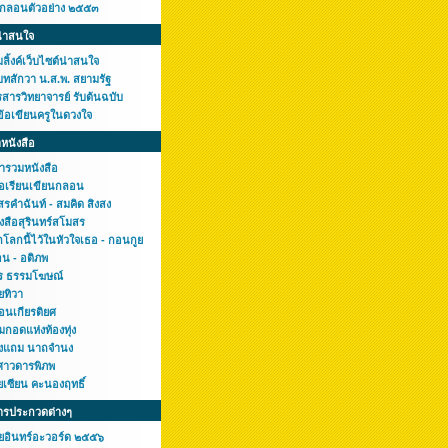
กกลอนตัวอย่าง ๒๕๕๓
น่าสนใจ
ลิ้งค์เว็บไซต์น่าสนใจ
บทสักวา น.ส.พ. สยามรัฐ
สารวิทยาจารย์ รับต้นฉบับ
ข้อเขียนครูในดวงใจ
หนังสือ
ารวมหนังสือ
มือเรียนเขียนกลอน
รคำฉันท์ - สมคิด สิงสง
งสือสุรินทร์สโมสร
โลกนี้ไว้ในหัวใจเธอ - กอนกูย
อน - อติภพ
ร ธรรมโฆษณ์
ยทิวา
อนเกียรติยศ
มกอดแห่งท้องทุ่ง
งแถม นาถจำนง
ศาวดารพิภพ
ยเซียน คะนองฤทธิ์
ารประกวดต่างๆ
ยอินทร์อะวอร์ด ๒๕๕๖