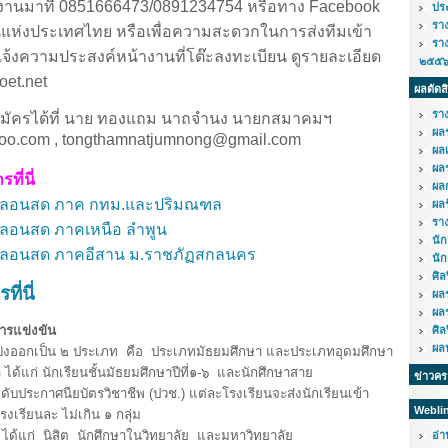
านงานมาที่ 0851666473/0891234754 หรือทาง Facebook
ปร
รา
ห่งประเทศไทย หรือเพื่อความสะดวกในการส่งทีมเข้า
รา
จ้งความประสงค์หน้างานที่โต๊ะลงทะเบียน ดูรายละเอียด
๒๕๕
poet.net
ผลตัดส
รา
สมัครได้ที่ นาย ทองแถม นาถจำนง นายกสมาคมฯ
ผล
o.com , tongthamnatjumnong@gmail.com
ผล
ผล
ี่นี่
ผล
 กลอนสด ภาค กทม.และปริมณฑล
ผล
รา
กลอนสด ภาคเหนือ ลำพูน
นั
 กลอนสด ภาคอีสาน ม.ราชภัฏสกลนคร
นัก
ศิ
ี่นี่
ผล
ผล
รแข่งขัน
ศิ
ผลป
ออกเป็น ๒ ประเภท คือ ประเภทมัธยมศึกษา และประเภทอุดมศึกษา
้แก่ นักเรียนชั้นมัธยมศึกษาปีที่๑-๖ และนักศึกษาสาย
ข่าวค
บประกาศนียบัตรวิชาชีพ (ปวช.) แต่ละโรงเรียนจะส่งนักเรียนเข้า
Webli
เรียนละ ไม่เกิน ๑ กลุ่ม
้แก่ นิสิต นักศึกษาในวิทยาลัย และมหาวิทยาลัย
อ่