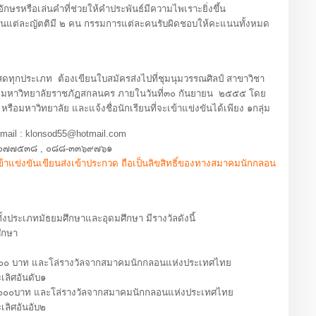
รือเล่นคำที่ช่วยให้คำประพันธ์มีความไพเราะยิ่งขึ้น
ในแต่ละญัตติมี ๒ คน กรรมการแต่ละคนรับผิดชอบให้คะแนนทั้งหมด
ดทุกประเภท ต้องเขียนใบสมัครส่งไปที่ชุมนุมวรรณศิลป์ สาขาวิชา
 มหาวิทยาลัยราชภัฏสกลนคร ภายในวันที่๓๐ กันยายน ๒๕๕๕ โดย
 หรือมหาวิทยาลัย และแจ้งชื่อนักเรียนที่จะเข้าแข่งขันได้เพียง ๑กลุ่ม
ail : klonsod55@hotmail.com
๗๗๕๓๘ , ๐๘๘-๓๓๖๙๗๖๑
ข้าแข่งขันเขียนส่งเข้าประกวด ถือเป็นลิขสิทธิ์ของทางสมาคมนักกลอน
ะเภทมัธยมศึกษาและอุดมศึกษา มีรางวัลดังนี้
กษา
บาท และโล่รางวัลจากสมาคมนักกลอนแห่งประเทศไทย
ิศอันดับ๑
าท และโล่รางวัลจากสมาคมนักกลอนแห่งประเทศไทย
ิศอันอับ๒