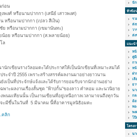
นั
นก่อน
หัวข้อ
ำรุงพงศ์ หรือนามปากกา (เสนีย์ เสาวพงศ)
รวม
้น หรือนามปากกา (เปลว สีเงิน)
ส่ง
กชัย หรือนามปากกา (เขมานันทะ)
วาร
ายน้อย หรือนามปากกา (ส.พลายน้อย)
ส่ง
าโล
แนะนำ
หน้
คู่
กาส
นักเขียนรางวัลอมตะได้ประกาศให้เป็นนักเขียนที่เหมาะสมได้
หนั
ฝาก
ตะประจำปี 2555 เพราะสร้างสรรค์ผลงานมาอย่างยาวนาน
เลื
ยังเป็นที่ประจักษ์แจ้งและได้รับการยอมรับจากนักอ่านอย่าง
ธา
ฉพาะผลงานเรื่องสั้นชุด "ฟ้าบ่กั้น"ของลาว คำหอม และนวนิยาย
นา
องพนมเทียนนั้น เป็นงานเขียนที่อยู่เหนือกาลเวลามาจนถึงทุกวัน
กล
อ้อ
ี่จะมีขึ้นในวันที่ 5 มีนาคม นี้ที่อาคารมูลนิธิอมตะ
ทอ
พง
..คลิก
โป๊
โครงก
นา