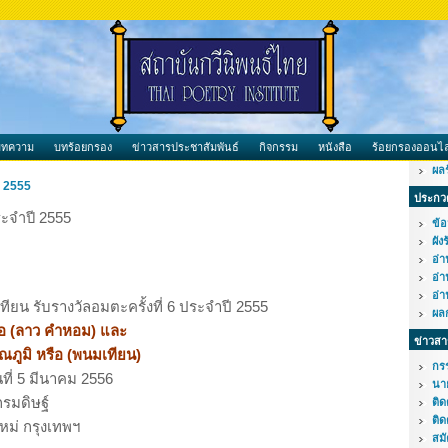
บทความ
บทร้อยกรอง
ข่าวสารประชาสัมพันธ์
กิจกรรม
หนังสือ
ร้อยกรองออนไล
ผล
ี 2555
ประกวด
ะจำปี 2555
ข้อ
ผัง
อ่
อ่
อ่
ยน รับรางวัลอมตะครั้งที่ 6
ประจำปี 2555
ผล
ือ (ลาว คำหอม) และ
ข่าวสา
ณภูมิ หรือ (พนมเทียน)
กร
ันที่ 5 มีนาคม 2556
นา
กรมดิษฐ์
ติ
ติด
ใหม่ กรุงเทพฯ
สม