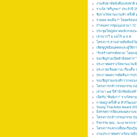
งานสัปดาห์หนังสือแห่งชาติ คร
รางวัล "ศรีบูรพา" ประจำปี 
ชิงรางวัลพานแว่นฟ้า ครั้งท
รวมพล คนมีนา" โดยพร้อมเพ
กำหนดการชุมนุมเสวนา 72 ปี
ประชุมใหญ่สมาคมนักกลอน
เสวนากวี ม.แม่โจ้ ๔ ธ.ค
โครงการ สานสายสัมพันธ์วัฒ
เชิดชูปูชนียบุคคลและผู้ใช
“รักสร้างสรรค์สยาม” โดยกล
ขอเชิญร่วมเปิดตัวนิตยสาร "
ประกาศผลรางวัลพานแว่นฟ้
ประกวดเรียงความ เรื่องสั้น
ประกาศผลการตัดสินการประกว
ขอเชิญร่วมแข่งสักวากลอน
โครงการกล้าวรรณกรรม ถอด
เสวนา ๒๕ ปีสำนักพิมพ์แม่ค
เปิดรับ “ศิษย์เก่า” รางวัลพา
กาดผญาครั้งที่ ๕ ทัวร์วัฒน
Young Thai Artist Award 20
นิทรรศการจัดแสดงผลงานของ
โครงการกล้าวรรณกรรม รุ่นท
กิจกรรม คุณ...จะเอาพวกเขา
โครงการแลกเปลี่ยนเรียนรู้
งานประกาศผลรางวัลนายอินทร