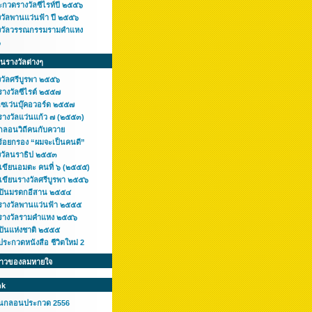
ะกวดรางวัลซีไรท์ปี ๒๕๕๖
งวัลพานแว่นฟ้า ปี ๒๕๕๖
งวัลวรรณกรรมรามคำแหง
๖
ินรางวัลต่างๆ
งวัลศรีบูรพา ๒๕๕๖
รางวัลซีไรต์ ๒๕๕๗
เซเว่นบุ๊คอวอร์ด ๒๕๕๗
รางวัลแว่นแก้ว ๗ (๒๕๕๓)
กลอนวิถีคนกับควาย
ร้อยกรอง “ผมจะเป็นคนดี”
งวัลนราธิป ๒๕๕๓
กเขียนอมตะ คนที่ ๖ (๒๕๕๕)
เขียนรางวัลศรีบูรพา ๒๕๕๖
ลปินมรดกอีสาน ๒๕๕๔
รางวัลพานแว่นฟ้า ๒๕๕๕
รางวัลรามคำแหง ๒๕๕๖
ลปินแห่งชาติ ๒๕๕๕
ระกวดหนังสือ ชีวิตใหม่ 2
ราวของลมหายใจ
nk
านกลอนประกวด 2556