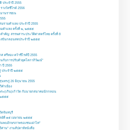
ติ ประจำปี 2555
 รางวัลซีไรต์ 2556
นุมานราชธน
2555
รมรามคำแหง ประจำปี 2555
ำแหง ครั้งที่ ๒, ๒๕๕๕
ำคัญ: สรรพสาระประวัติศาสตร์ไทย ครั้งที่ 8
่งขันกลอนสดประจำปี ๒๕๕๕
ส ศรีทอง คว้าซีไรต์ปี 2555
านกับการปรับตัวยุคโลกาภิวัฒน์”
 ปี 2555
ภู่ ประจำปี ๒๕๕๕
น
ุนทรภู่ 26 มิถุนายน 2555
วีคำเมือง
ว้พระ(เกิน)เก้าวัด กับนายกสมาคมนักกลอน
ี ๒๕๕๕
ดจันทบุรี
ตย์ที่ ๑๕ เมษายน ๒๕๕๕
รค้นพบอักษรภาพของชนเผ่าไท"
อีศาน" งานสัปดาห์หนังสือ