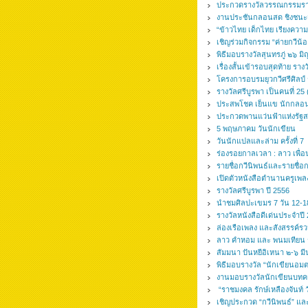
ประกวดรางวัลวรรณกรรมรามค
งานประชันกลอนสด ชิงชนะเ
“ข้าวไทย เด็กไทย เรียงควา
เชิญร่วมกิจกรรม “ค่ายกวีน้
พิธีมอบรางวัลสุนทรภู่ ๒๖ 
เรื่องสั้นเข้ารอบสุดท้าย ราง
โครงการอบรมยุวกวีศรีศิลป์ 
รางวัลศรีบูรพา เป็นคนที่ 25
ประสพโชค เย็นแข นักกลอนอา
ประกวดพานแว่นฟ้าแห่งรัฐ
5 พฤษภาคม วันนักเขียน
วันนักแปลและล่าม ครั้งที่ 7
ร่องรอยกาลเวลา : ลาว เพื่
รายชื่อกวีนิพนธ์และรายชื่อ
เปิดตัวหนังสือตำนานครูเพล
รางวัลศรีบูรพา ปี 2556
นำชมศิลปะเขมร 7 วัน 12-1
รางวัลหนังสือดีเด่นประจำป
ล่องเรือเพลง และสังสรรค์
ลาว คำหอม และ พนมเทียน รั
สัมมนา ปันหยีอิเหนา ๒-๖ 
พิธีมอบรางวัล “นักเขียนอมตะ”
งานมอบรางวัลนักเขียนบทคว
“ราชมงคล รักษ์เหลืองจันท์ ว
เชิญประกวด “กวีนิพนธ์” และ 