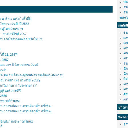
ปร
รา
รา
๒๕๕
าร์ต อวอร์ด” ครั้งที่6
วัลพานแว่นฟ้าปี 2558
ผลตัดส
 สู่ไทยเจ้าพระยา
รา
 รางวัลซีไรต์ 2557
ผล
นดาลใจจากหนังสือ ชีวิตใหม่ 2
ผล
ผล
.
ผล
งที่ 11, 2557
ผล
. 2557
รา
ละ ๗๕ ปี นิภา ท่าพระจันทร์
นั
นทร์"
นัก
พระศพ สมเด็จพระญาณสังวร สมเด็จพระสังฆราช
ศิ
กรรมรามคำแหง ประจำปี ๒๕๕๖
ผล
นุกในรายการ "ประกายดาว"
ผล
สุรินทร์ ภาคศิริ
ศิ
์ 2556
ผลป
สุเทพ วงศ์กำแหง
ารเมืองและการเลือกตั้ง” ครั้งที่ ๒
ข่าวค
ารเมืองและการเลือกตั้ง” ครั้งที่ ๒
Webli
 เชิญส่งภาพประกวดวันแม่
อ่
13