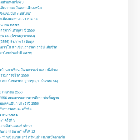
ำแหงครั้งที่ 3
ลิศภาคตะวันออกเฉียงเหนือ
มชิงแชมป์ประเทศไทย”
อยเมืองนคร” 20-21 ก.ค. 56
มิถุนายน ๒๕๕๖
วัลสุภาว์ เทวกุลฯ ปี 2556
รุ่น ๒๒ (นิราศภูเขาทอง)
 (2556) ธีรภาพ โลหิตกุล
วุโส นักเขียนรางวัลนราธิป เสียชีวิต
สภาไทยประจำปี ๒๕๕๖
อนบ้านอาเซียน วัฒนธรรมร่วมสองฝั่งโขง
กรรมการซีไรต์ 2556
ง เพลงไทยสากล ลูกกรุง (30 มีนาคม 56)
8 เมษายน 2556
ี 2556 คณะกรรมการการศึกษาขั้นพื้นฐาน
รวมพลคนมีนา ประจำปี 2556
บรางวัลอมตะครั้งที่ 6
มีนาคม ๒๕๕๖
 ครั้งที่ ๖
ามดีเด่นและฟังสักวา
ันดอกไม้บาน” ครั้งที่ 12
“นักเขียนรุ่นเยาว์ กวีพนธ์” เซเว่นบุ๊คอวอร์ด