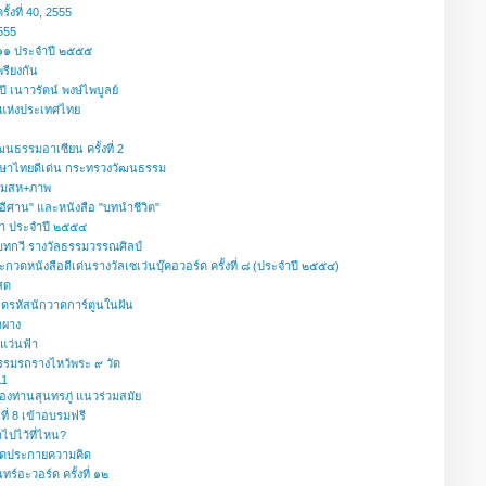
ั้งที่ 40, 2555
2555
ี่ ๑๑ ประจำปี ๒๕๕๕
รียงกัน
 เนาวรัตน์ พงษ์ไพบูลย์
แห่งประเทศไทย
นธรรมอาเซียน ครั้งที่ 2
้ภาษาไทยดีเด่น กระทรวงวัฒนธรรม
ุ่มสห+ภาพ
อีศาน" และหนังสือ "บทนำชีวิต"
า ประจำปี ๒๕๕๔
 บทกวี รางวัลธรรมวรรณศิลป์
ดหนังสือดีเด่นรางวัลเซเว่นบุ๊คอวอร์ด ครั้งที่ ๘ (ประจำปี ๒๕๕๔)
สด
รหัสนักวาดการ์ตูนในฝัน
ำผาง
นแว่นฟ้า
ธรรมรถรางไหว้พระ ๙ วัด
11
ท่านสุนทรภู่ แนวร่วมสมัย
ี่ 8 เข้าอบรมฟรี
ไปไว้ที่ไหน?
จุดประกายความคิด
์อะวอร์ด ครั้งที่ ๑๒