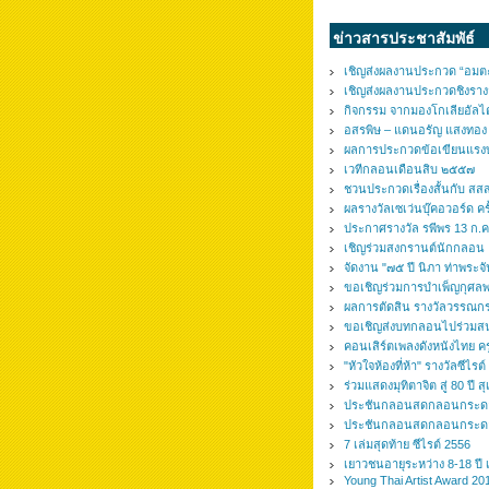
ข่าวสารประชาสัมพัธ์
เชิญส่งผลงานประกวด “อมตะ อ
เชิญส่งผลงานประกวดชิงราง
กิจกรรม จากมองโกเลียอัลไต
อสรพิษ – แดนอรัญ แสงทอง –
ผลการประกวดข้อเขียนแรงบั
เวทีกลอนเดือนสิบ ๒๕๕๗
ชวนประกวดเรื่องสั้นกับ สสส
ผลรางวัลเซเว่นบุ๊คอวอร์ด ครั้
ประกาศรางวัล รพีพร 13 ก.ค
เชิญร่วมสงกรานต์นักกลอน แ
จัดงาน "๗๕ ปี นิภา ท่าพระจั
ขอเชิญร่วมการบำเพ็ญกุศล
ผลการตัดสิน รางวัลวรรณ
ขอเชิญส่งบทกลอนไปร่วมส
คอนเสิร์ตเพลงดังหนังไทย ครู
"หัวใจห้องที่ห้า" รางวัลซีไรต
ร่วมแสดงมุทิตาจิต สู่ 80 ปี 
ประชันกลอนสดกลอนกระดาษ “ก
ประชันกลอนสดกลอนกระดาษ “ก
7 เล่มสุดท้าย ซีไรต์ 2556
เยาวชนอายุระหว่าง 8-18 ปี
Young Thai Artist Award 20