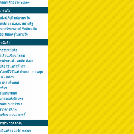
กกลอนตัวอย่าง ๒๕๕๓
น่าสนใจ
ลิ้งค์เว็บไซต์น่าสนใจ
บทสักวา น.ส.พ. สยามรัฐ
สารวิทยาจารย์ รับต้นฉบับ
ข้อเขียนครูในดวงใจ
หนังสือ
ารวมหนังสือ
มือเรียนเขียนกลอน
รคำฉันท์ - สมคิด สิงสง
งสือสุรินทร์สโมสร
โลกนี้ไว้ในหัวใจเธอ - กอนกูย
อน - อติภพ
ร ธรรมโฆษณ์
ยทิวา
อนเกียรติยศ
มกอดแห่งท้องทุ่ง
งแถม นาถจำนง
ศาวดารพิภพ
ยเซียน คะนองฤทธิ์
ารประกวดต่างๆ
ยอินทร์อะวอร์ด ๒๕๕๖