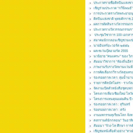
ประกาศรายชื่อศิลปินแห่งชา
เชิญร่วมประกวด “กวีนิพนธ์”
การประกวดรางวัลพระยาอ
ศิลปินแห่งชาติ พุทธศักราช 
ผลการตัดสินรางวัลวรรณกร
ประกวดรางวัลวรรณกรรมรามค
ประชุมวิชาการ 100 เอกสารส
สมาคมนักกลอนเชิญชวนแข
นายอินทร์อะวอร์ด ๒๕๕๖
ผลเซเว่นบุ๊คอวอร์ด 2555
นวนิยาย "คนแคระ" ของ วิภา
สัมมนาวิชาการ “ท้องถิ่นอีส
ภาพงานรับรางวัลพานแว่นฟ้า
การคัดเลือกกวีรางวัลสุนทร
ร่องรอยกาลเวลา: ลุ่มน้ำน่า
รายการศิลป์สโมสร - รางวัลส
จัดงานเปิดตัวหนังสือชุดบทก
โครงการเที่ยวเชียงใหม่ ไห
โครงการแทนคุณแผ่นดิน ป
ร่องรอยกาลเวลา : สุรินทร์
ร่อยรอยกาลเวลา : ตรัง
งานมหกรรมทุเรียนโลก จังหวั
สงกรานต์นักกลอน" วันอาทิ
สัมมนา "จ้วง-ไท ศึกษา กา
เชิญชมหนังสือตัวอย่าง "ทาง