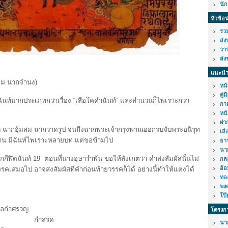
นั
หัวข้อ
รวม
ส่ง
วาร
ส่ง
แนะนำ
ถม นาถจำนง)
หน้
คู่
นท์มากประเภทกว่าเรื่อง “เสือโคคำฉันท์” และสำนวนก็ไพเราะกว่า
กาส
หนั
ฝาก
 ฉากอุ้มสม ฉากวาดรูป จนถึงฉากพระเจ้ากรุงพาณออกรบจับพระอนิรุท
เลื
าน มีฉันท์ไพเราะหลายบท แต่ขอข้ามไป
ธา
นา
ีฬิตฉันท์ 19” ตอนที่นางอุษารำพัน ขอให้สังเกตว่า คำส่งสัมผัสนั้นไม่
กล
อ้อ
รคเสมอไป อาจส่งสัมผัสที่คำก่อนท้ายวรรคก็ได้ อย่างนี้ทำให้แต่งได้
ทอ
พง
โป๊
นลกำศรวญ
โครงก
นใจ กำสรด
นา