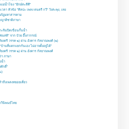
ม่น้ำโขง "ยักษ์สะลึคึ"
ลา หัวข้อ "ศิลปะ เพลง ดนตรี กวี" วังสะพุง, เลย
่ราชภัฏมหาสารคาม
รือญาติชาติภาษา
ะจีนปิดเขื่อนกั้นน้ำ
นสติ” จาก ป๋วย อึ๊งภากรณ์
สียงตรี วรรค ๒) ผ่าน อังคาร กัลยาณพงศ์ (๒)
บ้านที่แตกแยกกันเอง ไม่อาจตั้งอยู่ได้”
สียงตรี วรรค ๒) ผ่าน อังคาร กัลยาณพงศ์
ว่า ภาษา
ยน้ำ
ักดิ์"
น)
้าถึงเพลงทยอยเดี่ยว
กวีนิพนธ์ไทย