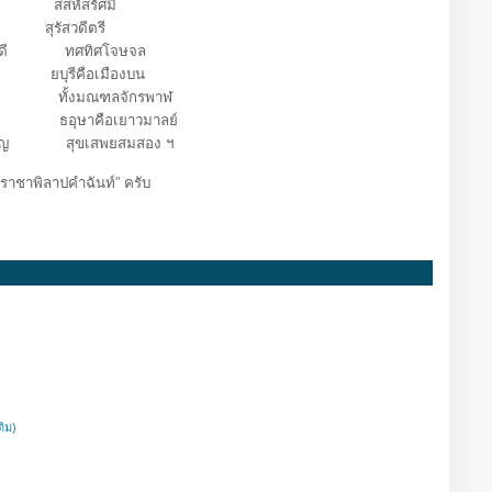
ศ สสหัสรัศมี
 สุรัสวดีตรี
รบดี ทศทิศโจษจล
ยบุรีคือเมืองบน
ล ทั้งมณฑลจักรพาฬ
ท ธอุษาคือเยาวมาลย์
ราญ สุขเสพยสมสอง ฯ
าชาพิลาปคำฉันท์” ครับ
ติม)