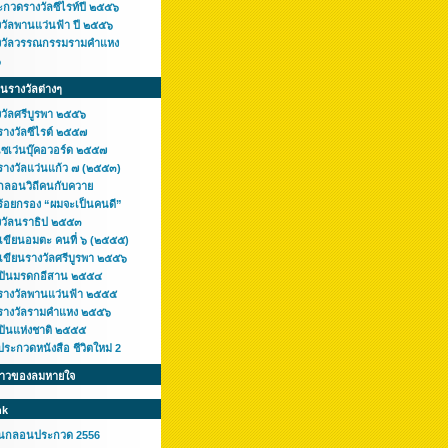
ะกวดรางวัลซีไรท์ปี ๒๕๕๖
งวัลพานแว่นฟ้า ปี ๒๕๕๖
งวัลวรรณกรรมรามคำแหง
๖
ินรางวัลต่างๆ
งวัลศรีบูรพา ๒๕๕๖
รางวัลซีไรต์ ๒๕๕๗
เซเว่นบุ๊คอวอร์ด ๒๕๕๗
รางวัลแว่นแก้ว ๗ (๒๕๕๓)
กลอนวิถีคนกับควาย
ร้อยกรอง “ผมจะเป็นคนดี”
งวัลนราธิป ๒๕๕๓
กเขียนอมตะ คนที่ ๖ (๒๕๕๕)
เขียนรางวัลศรีบูรพา ๒๕๕๖
ลปินมรดกอีสาน ๒๕๕๔
รางวัลพานแว่นฟ้า ๒๕๕๕
รางวัลรามคำแหง ๒๕๕๖
ลปินแห่งชาติ ๒๕๕๕
ระกวดหนังสือ ชีวิตใหม่ 2
ราวของลมหายใจ
nk
านกลอนประกวด 2556