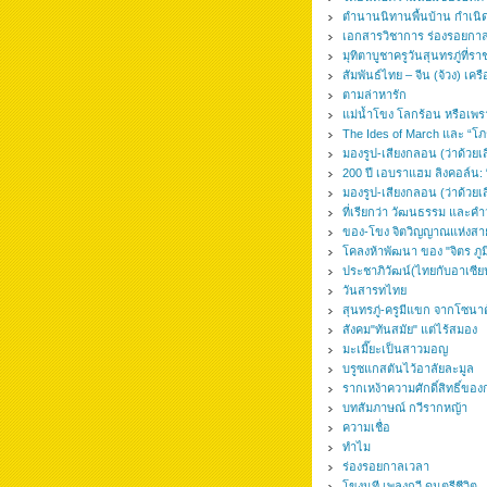
ตำนานนิทานพื้นบ้าน กำเนิดแ
เอกสารวิชาการ ร่องรอยกาลเว
มุทิตาบูชาครูวันสุนทรภู่ที
สัมพันธ์ไทย – จีน (จ้วง) เค
ตามล่าหารัก
แม่น้ำโขง โลกร้อน หรือเพรา
The Ides of March และ “โภช
มองรูป-เสียงกลอน (ว่าด้วยเ
200 ปี เอบราแฮม ลิงคอล์น: “
มองรูป-เสียงกลอน (ว่าด้วยเ
ที่เรียกว่า วัฒนธรรม และคำ
ของ-โขง จิตวิญญาณแห่งสา
โคลงห้าพัฒนา ของ "จิตร ภูมิศ
ประชาภิวัฒน์(ไทยกับอาเซีย
วันสารทไทย
สุนทรภู่-ครูมีแขก จากโซนาต
สังคม"ทันสมัย" แต่ไร้สมอง
มะเมี๊ยะเป็นสาวมอญ
บรูซแกสตันไว้อาลัยละมูล
รากเหง้าความศักดิ์สิทธิ์ของ
บทสัมภาษณ์ กวีรากหญ้า
ความเชื่อ
ทำไม
ร่องรอยกาลเวลา
โขงนที เพลงกวี ดนตรีชีวิต