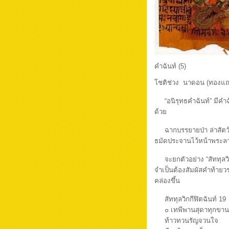
คำฉันท์ (5)
โชติช่วง นาดอน (ทองแ
“อนิรุทธคำฉันท์” มีคำฉั
ด้วย
ฉากบรรยายป่า ล่าสัตว์
ธมัดประจานไว้หน้าพระล
จะยกตัวอย่าง “สัททุลวิกก
จำเป็นต้องสัมผัสคำท้ายวร
คล่องขึ้น
สัททุลวิกกีฬิตฉันท์ 19
๐ เทพีพานสุดาทุกขา
ท้าวทวนรัญจว