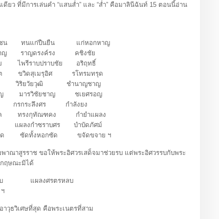
ียว ที่มีการเล่นคำ “แสนส่ำ” และ “ส่ำ” คือมาลินีฉันท์ 15 ตอนนี้อ่าน
ชน ทนแก่ปืนยืน แก่หอกหาญ
ชาญ ราญดรงค์รง คชิงชัย
ย ไพรีราบปราบชัย อริฤทธิ์
ิต ขวิดสุเมรุอิศ รโทรมทรุด
ธ วิริยวัยวุฒิ ชำนาญชาญ
าญ มารวิชัยชาญ ชเยศรอญ
 กรกระลึงศร กำลังยง
งค ทรงกุทัณฑคง กำยำแผลง
ง แผลงกำซราบศร บำบัดภัศม์
ัด ซัดทั้งหอกซัด ขจัดขจาย ฯ
ณาสูรราช ขอให้พระอิศวรเสด็จมาช่วยรบ แต่พระอิศวรรบกับพระ
ะกฤษณะมิได้
ทานทบ แผลงศรตรหลบ
 ฯ
ุธวิเศษที่สุด คือพระเนตรที่สาม