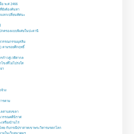
ื่อ พ.ศ 2466
ที่ยังต้องค้นหา
าแลกเปลี่ยนทัศนะ
์
ปกครองแบบพิเศษในปะตานี
องวรรณกรรมมุสลิม
(1) ตามรอยคึกฤทธิ์
ก้าวสู่เวทีสากล
ำโขงที่ไม่โปร่งใส
ธยา
จ้วง
าสารคาม
ะเลสาบสงขลา
นวรรณคดีนิราศ
รี่ยงบ้านไร่
มไทย กับกรณีปราสาทเขาพระวิหารมรดกโลก
วามในเว็บสมาคมฯ