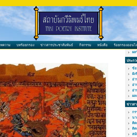
บทความ
บทร้อยกรอง
ข่าวสารประชาสัมพันธ์
กิจกรรม
หนังสือ
ร้อยกรองออนไล
ผล
ประกวด
ข้อ
ผัง
อ่
อ่
อ่
ผล
ข่าวสา
กร
นา
ติ
ติด
สม