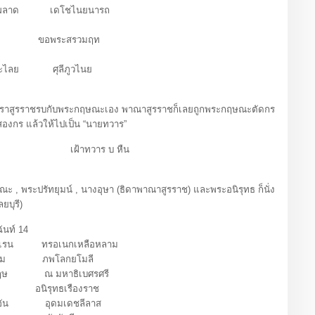
ลงผลาด เดโชไนยนารถ
ทธิ์ ขอพระสรวมฤท
ไลย ศุลีภูวไนย
ฯ
สูรราชรบกับพระกฤษณะเอง พาณาสูรราชก็เลยถูกพระกฤษณะตัดกร
ยงสองกร แล้วให้ไปเป็น “นายทวาร”
ั้งยืน เฝ้าทวาร บ หืน
 พระปรัทยุมน์ , นางอุษา (ธิดาพาณาสูรราช) และพระอนิรุทธ ก็นั่ง
ยบุรี)
นท์ 14
รสุเรน ทรอเนกเหลือหลาม
สาม ภพโลกยโมลี
กฤษ ณ มหาธิเบศรศรี
ี อนิรุทธเรืองราช
ฑอัน อุดมเดชลีลาส