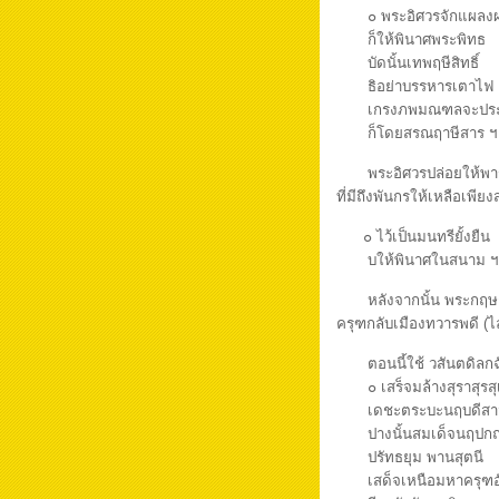
๐ พระอิศวรจักแผ
ก็ให้พินาศพระพิทธ
บัดนั้นเทพฤษีสิ
ธิอย่าบรรหารเตาไฟ
เกรงภพมณฑลจะประ
ก็โดยสรณฤาษีสาร 
พระอิศวรปล่อยให้พารา
ที่มีถึงพันกรให้เหลือเพี
๐ ไว้เป็นมนทรีย
บให้พินาศในสนาม ฯ
หลังจากนั้น พระกฤษณะ ,
ครุฑกลับเมืองทวารพดี (ไล
ตอนนี้ใช้ วสันตดิลกฉั
๐ เสร็จมล้างสุราสุ
เดชะตระบะนฤบดี
ปางนั้นสมเด็จนฤป
ปรัทธยุม พานสุตน
เสด็จเหนือมหาครุ