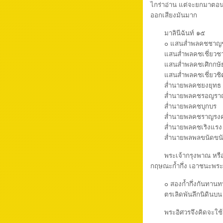
ไกร่าอ่าน แต่จะยกมาตอนเด
ออกเสียงมันมาก
มาลินีฉันท์ ๑๕
๐ แสนส่ำพลคชชาญ
แสนส่ำพลคชเชี่ยว
แสนส่ำพลคชเศิกกษั
แสนส่ำพลคชเชี่ยวช
ส่ำนายพลคชยงยุท
ส่ำนายพลคชรอญร
ส่ำนายพลคชบุกบร
ส่ำนายพลคชราญร
ส่ำนายพลคชเริงแร
ส่ำนายพลพลขนัดขน
พระเจ้ากรุงพาณ หรือพา
กฤษณะก้ำกึ่ง เอาชนะพร
๐ สองก้ำกึ่งกัน
ตรเลิดพันลึกนิดินบน
พระอิศวรจึงคิดจะใช้อาว