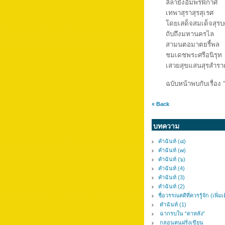
ลีลายังอัมพรพิกา
เทพาสุราสุรสุเรศ
โดยเสด็จสมเด็จสุ
ถับถึงมหานครไล 
สามนตอมาตยรี้พ
ชมเดชพระศรีอนิรุ
เสวยสุขแสนสุรสำ
ฉบับหน้าพบกับเรื่อง “ร
« Back
บทความ
คำฉันท์ (๘)
คำฉันท์ (๗)
คำฉันท์ (๖)
คำฉันท์ (4)
คำฉันท์ (3)
คำฉันท์ (2)
ชื่อวรรณคดีที่ควรรู้จัก (เพิ่มเ
คำฉันท์ (1)
ฉากรบใน “ดาหลัง”
กลอนคนฝรั่งเขียน