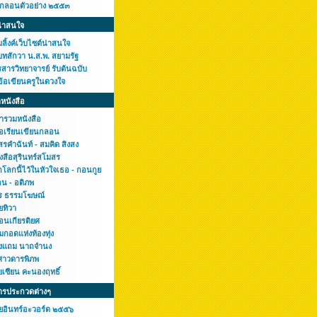
กกลอนตัวอย่าง ๒๕๕๓
น่าสนใจ
ลิ้งค์เว็บไซต์น่าสนใจ
บทสักวา น.ส.พ. สยามรัฐ
สารวิทยาจารย์ รับต้นฉบับ
ข้อเขียนครูในดวงใจ
หนังสือ
ารวมหนังสือ
มือเรียนเขียนกลอน
รคำฉันท์ - สมคิด สิงสง
งสือสุรินทร์สโมสร
โลกนี้ไว้ในหัวใจเธอ - กอนกูย
อน - อติภพ
ร ธรรมโฆษณ์
ยทิวา
อนเกียรติยศ
มกอดแห่งท้องทุ่ง
งแถม นาถจำนง
ศาวดารพิภพ
ยเซียน คะนองฤทธิ์
ารประกวดต่างๆ
ยอินทร์อะวอร์ด ๒๕๕๖