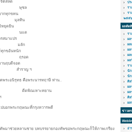
งจิตสลด
ปร
จัก ษุชล
รา
รา
ากทุกขทน
๒๕๕
 มุลทิน
หยุดยิน
ผลตัดส
นดวง นแด
รา
ารสมาแปร
ผล
ุง มลัก
ผล
ผล
ทุกขอันหนัก
ผล
ลึก ฤรอด
ผล
านฤบดีจอด
รา
ดก็ สำราญ ฯ
นั
นัก
ตพระอนิรุทธ คือพระนารทฤาษี ท่าน..
ศิ
ผล
นดาล ดีดพิณเหาะทยาน
ผล
ฯ
ศิ
ผลป
ไปบอกพระกฤษณะที่กรุงทวารพดี
ข่าวค
Webli
มาช่วยหลานชาย บทบรรยายกองทัพขอพระกฤษณะก็ให้ภาพเกรียง
อ่