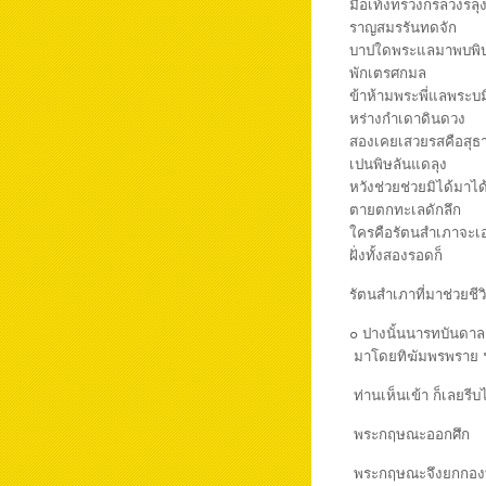
มือเท้งทรวงก็รลวงรลุ
ราญสมรรันทด
บาปใดพระแลมาพบพิบ
พักเตรศกมล
ข้าห้ามพระพี่แลพระบมิ
หร่างกำเดาดิ
สองเคยเสวยรสคือสุธ
เปนพิษลันแดล
หวังช่วยช่วยมิได้มาได้
ตายตกทะเลดัก
ใครคือรัตนสำเภาจะเอ
ฝั่งทั้งสองรอ
รัตนสำเภาที่มาช่วยชีวิ
๐ ปางนั้นนารทบั
มาโดยทิฆัมพรพราย 
ท่านเห็นเข้า ก็เลยรีบ
พระกฤษณะออกศึก
พระกฤษณะจึงยกกองทัพ