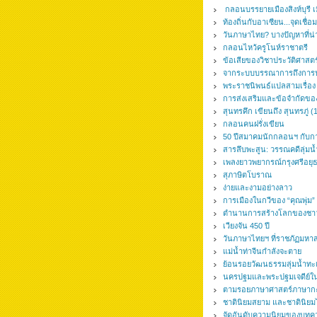
กลอนบรรยายเมืองสิงห์บุรี เม
ท้องถิ่นกับอาเซียน...จุดเชื่อม
วันภาษาไทย? บางปัญหาที่น่
กลอนไหว้ครูโนห์ราชาตรี
ข้อเสียของวิชาประวัติศาสตร
จากระบบบรรณาการถึงการ
พระราชนิพนธ์แปลสามเรื่อง
การส่งเสริมและข้อจำกัดข
สุนทรคึก เขียนถึง สุนทรภู่ 
กลอนคนฝรั่งเขียน
50 ปีสมาคมนักกลอนฯ กับการ
สารลึบพะสูน: วรรณคดีลุ่มน้
เพลงยาวพยากรณ์กรุงศรีอยุ
สุภาษิตโบราณ
ง่ายและงามอย่างลาว
การเมืองในกวีของ “คุณพุ่ม”
ตำนานการสร้างโลกของชาว
เวียงจัน 450 ปี
วันภาษาไทยฯ ที่ราชภัฏมห
แม่น้ำท่าจีนกำลังจะตาย
ย้อนรอยวัฒนธรรมลุ่มน้ำท
นครปฐมและพระปฐมเจดีย์ใ
ตามรอยภาษาศาสตร์ภาษากะเห
ชาตินิยมสยาม และชาตินิย
จัดอันดับความนิยมของบทค