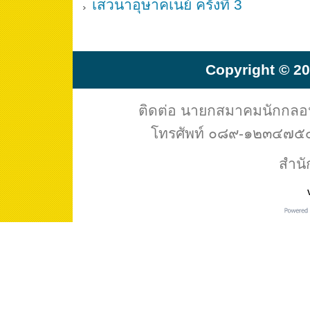
เสวนาอุษาคเนย์ ครั้งที่ 3
Copyright © 20
ติดต่อ นายกสมาคมนักกล
โทรศัพท์ ๐๘๙-๑๒๓๔๗๕๔ 
สำนั