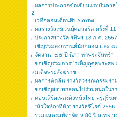
ผลการประกวดข้อเขียนแรงบันดาลใจ
2
เวทีกลอนเดือนสิบ ๒๕๕๗
ผลรางวัลเซเว่นบุ๊คอวอร์ด ครั้งที่ 1
ประกาศรางวัล รพีพร 13 ก.ค. 255
เชิญร่วมสงกรานต์นักกลอน และ ๗๕ 
จัดงาน "๗๕ ปี นิภา ท่าพระจันทร์"
ขอเชิญร่วมการบำเพ็ญกุศลพระศพ
สมเด็จพระสังฆราช
ผลการตัดสิน รางวัลวรรณกรรมรา
ขอเชิญส่งบทกลอนไปร่วมสนุกในร
คอนเสิร์ตเพลงดังหนังไทย ครูสุรินทร
"หัวใจห้องที่ห้า" รางวัลซีไรต์ 2556
ร่วมแสดงมุทิตาจิต สู่ 80 ปี สุเทพ 