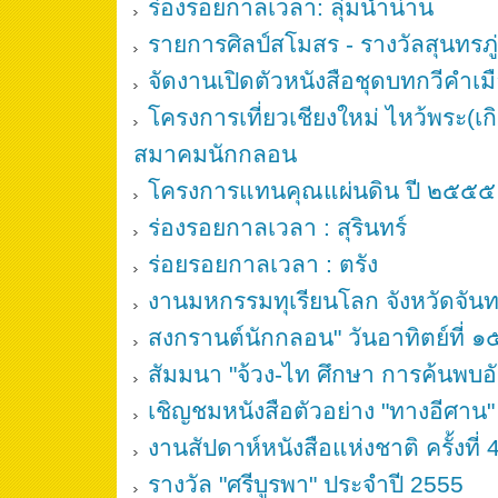
ร่องรอยกาลเวลา: ลุ่มน้ำน่าน
รายการศิลป์สโมสร - รางวัลสุนทรภู
จัดงานเปิดตัวหนังสือชุดบทกวีคำเม
โครงการเที่ยวเชียงใหม่ ไหว้พระ(เก
สมาคมนักกลอน
โครงการแทนคุณแผ่นดิน ปี ๒๕๕๕
ร่องรอยกาลเวลา : สุรินทร์
ร่อยรอยกาลเวลา : ตรัง
งานมหกรรมทุเรียนโลก จังหวัดจันทบ
สงกรานต์นักกลอน" วันอาทิตย์ที่
สัมมนา "จ้วง-ไท ศึกษา การค้นพบ
เชิญชมหนังสือตัวอย่าง "ทางอีศาน"
งานสัปดาห์หนังสือแห่งชาติ ครั้งที่
รางวัล "ศรีบูรพา" ประจำปี 2555