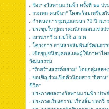
ชิงรางวัลพานแว่นฟ้า ครั้งที่ ๑๑ 
รวมพล คนมีนา" โดยพร้อมเพรียงกั
กำหนดการชุมนุมเสวนา 72 ปี เนาวร
ประชุมใหญ่สมาคมนักกลอนแห่งป
เสวนากวี ม.แม่โจ้ ๔ ธ.ค
โครงการ สานสายสัมพันธ์วัฒนธรรมอา
เชิดชูปูชนียบุคคลและผู้ใช้ภาษาไท
วัฒนธรรม
“รักสร้างสรรค์สยาม” โดยกลุ่มสห
ขอเชิญร่วมเปิดตัวนิตยสาร "อีศาน
ชีวิต"
ประกาศผลรางวัลพานแว่นฟ้า ประ
ประกวดเรียงความ เรื่องสั้น บทกวี