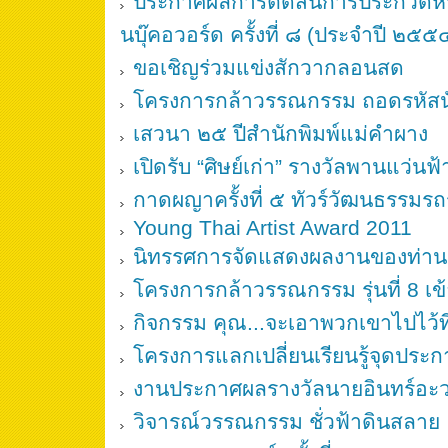
ประกาศผลการตัดสินการประกวดหนัง
นบุ๊คอวอร์ด ครั้งที่ ๘ (ประจำปี ๒๕๕
ขอเชิญร่วมแข่งสักวากลอนสด
โครงการกล้าวรรณกรรม ถอดรหัสนั
เสวนา ๒๕ ปีสำนักพิมพ์แม่คำผาง
เปิดรับ “ศิษย์เก่า” รางวัลพานแว่นฟ้
กาดผญาครั้งที่ ๕ ทัวร์วัฒนธรรมรถ
Young Thai Artist Award 2011
นิทรรศการจัดแสดงผลงานของท่านสุ
โครงการกล้าวรรณกรรม รุ่นที่ 8 เข
กิจกรรม คุณ...จะเอาพวกเขาไปไว้ท
โครงการแลกเปลี่ยนเรียนรู้จุดประ
งานประกาศผลรางวัลนายอินทร์อะวอร
วิจารณ์วรรณกรรม ชั่วฟ้าดินสลาย