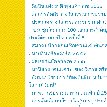
ศิลปินแห่งชาติ พุทธศักราช 2555
ผลการตัดสินรางวัลวรรณกรรมราม
ประกวดรางวัลวรรณกรรมรามคำแหง 
ประชุมวิชาการ 100 เอกสารสำคั
ประวัติศาสตร์ไทย ครั้งที่ 8
สมาคมนักกลอนเชิญชวนแข่งขันก
นายอินทร์อะวอร์ด ๒๕๕๖
ผลเซเว่นบุ๊คอวอร์ด 2555
นวนิยาย "คนแคระ" ของ วิภาส ศรีทอ
สัมมนาวิชาการ “ท้องถิ่นอีสานกับก
โลกาภิวัฒน์”
ภาพงานรับรางวัลพานแว่นฟ้า ปี 2
การคัดเลือกกวีรางวัลสุนทรภู่ ปร