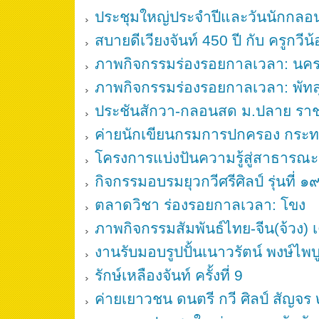
ประชุมใหญ่ประจำปีและวันนักกล
สบายดีเวียงจันท์ 450 ปี กับ ครูกว
ภาพกิจกรรมร่องรอยกาลเวลา: นค
ภาพกิจกรรมร่องรอยกาลเวลา: พัทล
ประชันสักวา-กลอนสด ม.ปลาย ร
ค่ายนักเขียนกรมการปกครอง กร
โครงการแบ่งปันความรู้สู่สาธารณ
กิจกรรมอบรมยุวกวีศรีศิลป์ รุ่นที่ ๑
ตลาดวิชา ร่องรอยกาลเวลา: โขง
ภาพกิจกรรมสัมพันธ์ไทย-จีน(จ้วง)
งานรับมอบรูปปั้นเนาวรัตน์ พงษ์ไพบู
รักษ์เหลืองจันท์ ครั้งที่ 9
ค่ายเยาวชน ดนตรี กวี ศิลป์ สัญจ