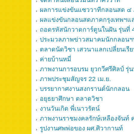
ผลการแข่งขันแซววาทีกลอนสด ๔
ผลแข่งขันกลอนสดภาคกรุงเทพฯแ
ถอดรหัสนักวาดการ์ตูนในฝัน รุ่นที่ 
ประมวลภาพข่าวสมาคมนักกลอนฯป
ตลาดนัดวิชา เสวนาแลกเปลี่ยนเรียน
ค่ายบ้านหมี่
ภาพงานการอบรม ยุวกวีศรีศิลป์ รุ่นท
ภาพประชุมสัญจร 22 เม.ย.
บรรยากาศงานสงกรานต์นักกลอน
อยุธยาศึกษา ตลาดวิชา
งานวันเกิด พี่เนาวรัตน์
ภาพงานราชมงคลรักษ์เหลืองจันท์ ครั้
รูปงานศพพ่อของ ผศ.ศิวากานท์