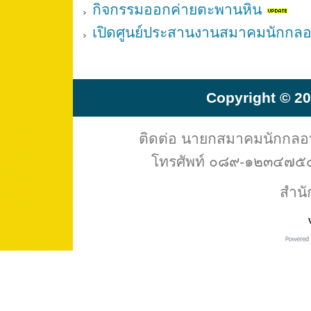
กิจกรรมออกค่ายตะพานหิน
เปิดศูนย์ประสานงานสมาคมนักกล
Copyright © 20
ติดต่อ นายกสมาคมนักกล
โทรศัพท์ ๐๘๙-๑๒๓๔๗๕๔ 
สำนั