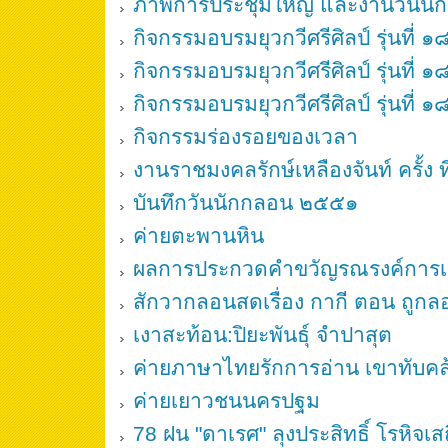
ภาพการประชุมใหญ่ และงานวันน
กิจกรรมอบรมยุวกวีศรีศิลป์ รุ่นที่ ๑
กิจกรรมอบรมยุวกวีศรีศิลป์ รุ่นที่ ๑
กิจกรรมอบรมยุวกวีศรีศิลป์ รุ่นที่ ๑
กิจกรรมร่องรอยของเวลา
งานราชมงคลรักษ์เหลืองจันท์ ครั้ง ที
บันทึกวันนักกลอน ๒๕๕๑
ค่ายตะพานหิน
ผลการประกวดคำขวัญรณรงค์การเลื
สักวากลอนสดเรื่อง กากี ตอน ถูก
เงาสะท้อน:ปิยะพันธุ์ จำปาสุต
ค่ายภาษาไทยรักการอ่าน เขาทับคล
ค่ายเยาวชนนครปฐม
78 ฝน "ดาเรศ" ลุงประสิทธิ์ โรหิจเส