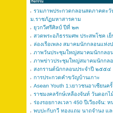
กิจกรรม
รวมภาพประกวดกลอนสดภาคตะวันอ
ม.ราชภัฏมหาสารคาม
ยุวกวีศรีศิลป์ ปีที่ ๒๓
สวดพระอภิธรรมศพ ประสพโชค เย
ล่องเรือเพลง สมาคมนักกลอนแห่ง
ภาพวันประชุมใหญ่สมาคมนักกลอ
ภาพข่าวประชุมใหญ่สมาคมนักกลอ
สงกรานต์นักกลอนประจำปี ๒๕๕๔
การประกวดคำขวัญบ้านเกาะ
Asean Youth 1:เยาวชนอาเซียนครั้ง
ราชมงคลรักษ์เหลืองจันท์ วันดอกไม้
ร่องรอยกาลเวลา 450 ปีเวียงจัน: ห
พบปะกับกวี ทองแถม นาถจำนง และ