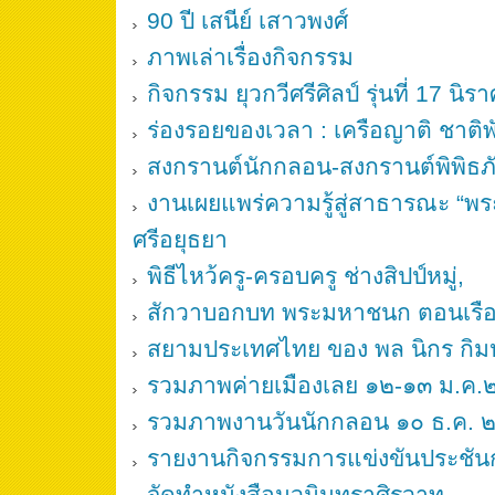
90 ปี เสนีย์ เสาวพงศ์
ภาพเล่าเรื่องกิจกรรม
กิจกรรม ยุวกวีศรีศิลป์ รุ่นที่ 17 นิ
ร่องรอยของเวลา : เครือญาติ ชาติพั
สงกรานต์นักกลอน-สงกรานต์พิพิธภัณฑ
งานเผยแพร่ความรู้สู่สาธารณะ “พระ
ศรีอยุธยา
พิธีไหว้ครู-ครอบครู ช่างสิปป์หมู่,
สักวาบอกบท พระมหาชนก ตอนเรื
สยามประเทศไทย ของ พล นิกร กิ
รวมภาพค่ายเมืองเลย ๑๒-๑๓ ม.ค
รวมภาพงานวันนักกลอน ๑๐ ธ.ค.
รายงานกิจกรรมการแข่งขันประชั
จัดทำหนังสือนวมินทราศิรวาท